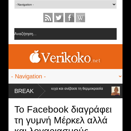
 έβαλε τα... μαύρα της εσώρουχα και ανέβασε τη θερμοκρασία
GNTM Spo
BREAK
θα είναι..
Το Facebook διαγράφει
τη γυμνή Μέρκελ αλλά