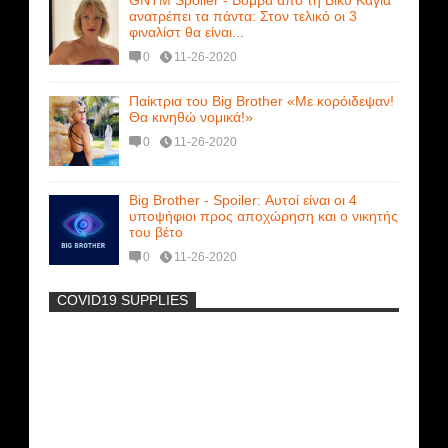
GNTM Spoiler - Βόμβα από τη Βίκυ Καγιά
ανατρέπει τα πάντα: Στον τελικό οι 3
φιναλίστ θα είναι...
0
11-26-2020
Παίκτρια του Big Brother «Με κορόιδεψαν!
Θα κινηθώ νομικά!»
0
11-26-2020
Big Brother - Spoiler: Αυτοί είναι οι 4
υποψήφιοι προς αποχώρηση και ο νικητής
του βέτο
0
11-26-2020
COVID19 SUPPLIES
-
Η Εύα Λάσκαρη Γυμνή Στο Θέατρο
(photos) +18
Μοναδικές Φωτό: Όταν η Άντζελα
Γκερέκου πόζαρε ολόγυμνη και καυτή!!!