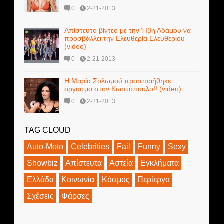
0
2-21-2013
Απίστευτο βίντεο με την Ήβη Αδάμου να
προσβάλλει την Ελευθερία Ελευθερίου
(video)
0
2-21-2013
Η Μαρία Σολωμού προσποιήθηκε
oργασμo στον Κωστόπουλο!! (video)
0
2-21-2013
TAG CLOUD
Auto-Moto
Celebrities
Fail
Funny
Sexy
Showbiz
Απίστευτα
Αστεία
Εγκλήματα
Ελλάδα
Κοινωνία
Κόσμος
Περίεργα
Σχέσεις
Φάρσες