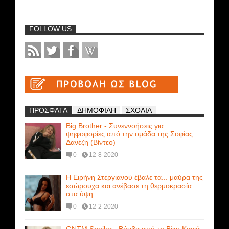
FOLLOW US
ΠΡΟΣΦΑΤΑ
ΔΗΜΟΦΙΛΗ
ΣΧΟΛΙΑ
Big Brother - Συνεννοήσεις για
ψηφοφορίες από την ομάδα της Σοφίας
Δανέζη (Βίντεο)
0
12-8-2020
Η Ειρήνη Στεργιανού έβαλε τα... μαύρα της
εσώρουχα και ανέβασε τη θερμοκρασία
στα ύψη
0
12-2-2020