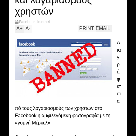
και λογαριασμούς
χρηστών
Facebook
,
internet
A
+
A
-
PRINT
EMAIL
Δ
ια
γ
ρ
ά
φ
ετ
αι
α
πό τους λογαριασμούς των χρηστών στο
Facebook η αμφιλεγόμενη φωτογραφία με τη
«γυμνή Μέρκελ».