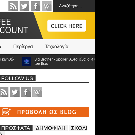
α
Περίεργα
Τεχνολογία
ηθώ
Big Brother - Spoiler: Αυτοί είναι οι 4 υποψήφιοι προς αποχώρηση κ
του βέτο
FOLLOW US
ΠΡΟΣΦΑΤΑ
ΔΗΜΟΦΙΛΗ
ΣΧΟΛΙ
Α