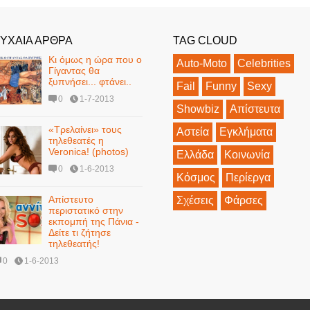
ΥΧΑΙΑ ΑΡΘΡΑ
TAG CLOUD
Κι όμως η ώρα που ο
Auto-Moto
Celebrities
Γίγαντας θα
ξυπνήσει... φτάνει..
Fail
Funny
Sexy
0
1-7-2013
Showbiz
Απίστευτα
«Τρελαίνει» τους
Αστεία
Εγκλήματα
τηλεθεατές η
Veronica! (photos)
Ελλάδα
Κοινωνία
0
1-6-2013
Κόσμος
Περίεργα
Απίστευτο
Σχέσεις
Φάρσες
περιστατικό στην
εκπομπή της Πάνια -
Δείτε τι ζήτησε
τηλεθεατής!
0
1-6-2013