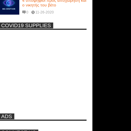
4 υποψήφιοι προς αποχώρηση και
ο νικητής του βέτο
0
11-26-2020
COVID19 SUPPLIES
-
Η Εύα Λάσκαρη Γυμνή Στο
Θέατρο (photos) +18
Νέα ταινία της "Sirina" με
πρωταγωνίστρια τη Τζούλια...
Πρωτότυπο σκάφος με θέα τον
βυθό (Video)
ADS
Ρωσίδες με μπικίνι πλακώθηκαν
στις σφαλιάρες έξω από την