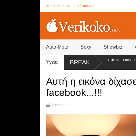
ΑΡΧΙΚΗ ΣΕΛΙΔΑ
ΕΠΙΚΟΙΝΩΝΙΑ
Auto-Moto
Sexy
Showbiz
σία
GNTM Spoiler - Βόμβα από τη Βίκυ Καγιά ανατρέπει τα πάντα: Στον τ
BREAK
Υγεία
θα είναι...
Αυτή η εικόνα δίχασ
facebook...!!!
Διάφορα