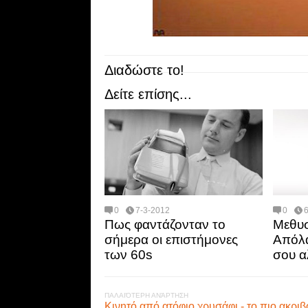
Διαδώστε το!
Δείτε επίσης...
0
7-3-2012
0
Πως φαντάζονταν το
Μεθυσ
σήμερα οι επιστήμονες
Απόλα
των 60s
σου α
ΠΑΛΑΙΌΤΕΡΗ ΑΝΆΡΤΗΣΗ
Kινητό από ατόφιο χρυσάφι - το πιο ακριβ