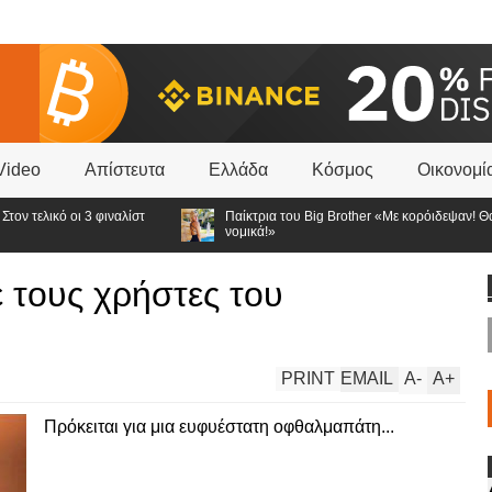
Video
Απίστευτα
Ελλάδα
Κόσμος
Οικονομί
ελικό οι 3 φιναλίστ
Παίκτρια του Big Brother «Με κορόιδεψαν! Θα κιν
νομικά!»
ε τους χρήστες του
PRINT
EMAIL
A
-
A
+
Πρόκειται για μια ευφυέστατη οφθαλμαπάτη...