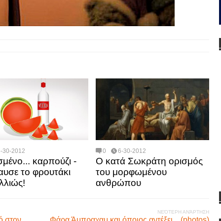
6-30-2012
0
6-30-2012
μένο... καρπούζι -
Ο κατά Σωκράτη ορισμός
υσε το φρουτάκι
του μορφωμένου
λλιώς!
ανθρώπου
ΝΕΌΤΕΡΗ ΑΝΆΡΤΗΣΗ
ό στον
Φάρα Άμπραχαμ και όποιος αντέξει... (photos)