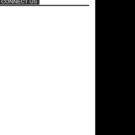
CONNECT US
πισίνα
Μοναδικές Φωτό: Όταν η Άντζελα
Γκερέκου πόζαρε ολόγυμνη και
καυτή!!! [+18]
ΑΘΗΝΑ ΩΝΑΣΗ: Στη Βραζιλία
γράφουν ότι δεν θα περπατήσει
ποτέ ξανά!