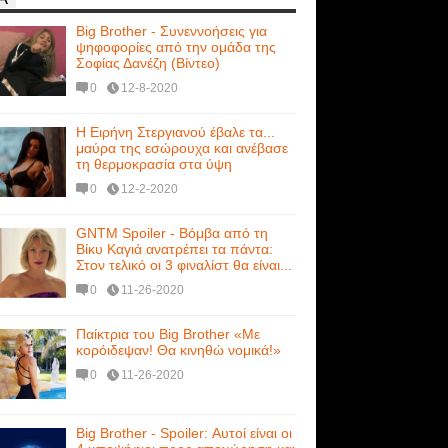
Big Brother - Συνεννοήσεις για
ψηφοφορίες από την ομάδα της
Σοφίας Δανέζη (Βίντεο)
0
12-8-2020
Η Ειρήνη Στεργιανού έβαλε τα...
μαύρα της εσώρουχα και ανέβασε
τη θερμοκρασία στα ύψη
0
12-2-2020
GNTM Spoiler - Βόμβα από τη
Βίκυ Καγιά ανατρέπει τα πάντα:
Στον τελικό οι 3 φιναλίστ θα είναι...
0
11-26-2020
Παίκτρια του Big Brother «Με
κορόιδεψαν! Θα κινηθώ νομικά!»
0
11-26-2020
Big Brother - Spoiler: Αυτοί είναι οι