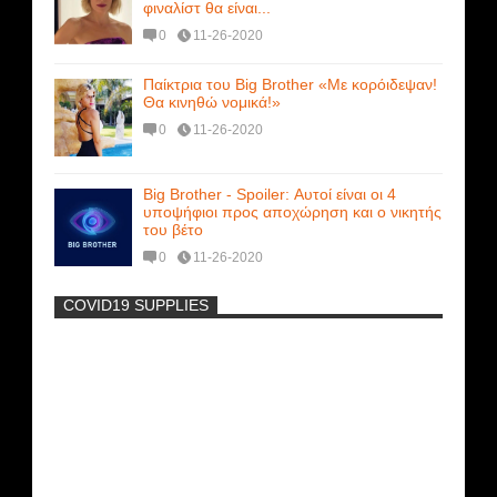
φιναλίστ θα είναι...
0
11-26-2020
Παίκτρια του Big Brother «Με κορόιδεψαν!
Θα κινηθώ νομικά!»
0
11-26-2020
Big Brother - Spoiler: Αυτοί είναι οι 4
υποψήφιοι προς αποχώρηση και ο νικητής
του βέτο
0
11-26-2020
COVID19 SUPPLIES
-
Η Εύα Λάσκαρη Γυμνή Στο Θέατρο
(photos) +18
Πρωτότυπο σκάφος με θέα τον βυθό
(Video)