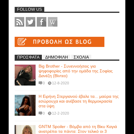
FOLLOW US
ΠΡΟΣΦΑΤΑ
ΔΗΜΟΦΙΛΗ
ΣΧΟΛΙΑ
Big Brother - Συνεννοήσεις για
ψηφοφορίες από την ομάδα της Σοφίας
Δανέζη (Βίντεο)
0
12-8-2020
Η Ειρήνη Στεργιανού έβαλε τα... μαύρα της
εσώρουχα και ανέβασε τη θερμοκρασία
στα ύψη
0
12-2-2020
GNTM Spoiler - Βόμβα από τη Βίκυ Καγιά
ανατρέπει τα πάντα: Στον τελικό οι 3