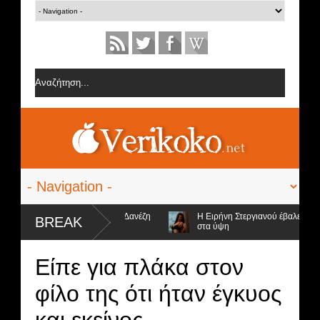
ες από την ομάδα της Σοφίας Δανέζη
Η Ειρήνη Στεργιανού έβαλε τα... μ
BREAK
στα ύψη
ποψήφιοι προς αποχώρηση και ο νικητής
Είπε για πλάκα στον
φίλο της ότι ήταν έγκυος