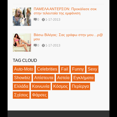
ΠΑΜΕΛΑ ΑΝΤΕΡΣΟΝ: Προκάλεσε σοκ
στην τελευταία της εμφάνιση
0
1-17-2013
Βάσω Βιλέγας: Σας γράφω στην μου…ρ@
μου
0
1-17-2013
TAG CLOUD
Auto-Moto
Celebrities
Fail
Funny
Sexy
Showbiz
Απίστευτα
Αστεία
Εγκλήματα
Ελλάδα
Κοινωνία
Κόσμος
Περίεργα
Σχέσεις
Φάρσες