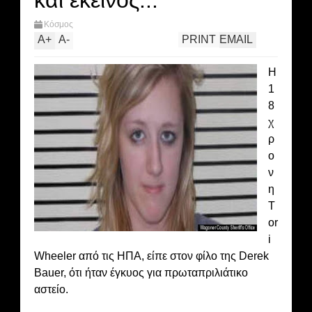
και εκείνος...
Κόσμος
A
+
A
-
PRINT
EMAIL
Η
1
8
χ
ρ
ο
ν
η
T
or
i
Wheeler από τις ΗΠΑ, είπε στον φίλο της Derek
Bauer, ότι ήταν έγκυος για πρωταπριλιάτικο
αστείο.