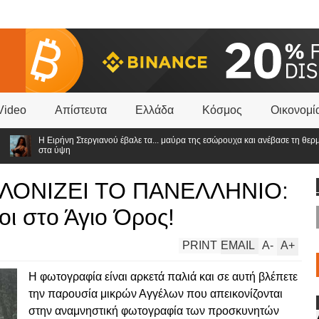
Video
Απίστευτα
Ελλάδα
Κόσμος
Οικονομί
Η Ειρήνη Στεργιανού έβαλε τα... μαύρα της εσώρουχα και ανέβασε τη θερμοκρα
στα ύψη
ΛΟΝΙΖΕΙ ΤΟ ΠΑΝΕΛΛΗΝΙΟ:
ι στο Άγιο Όρος!
PRINT
EMAIL
A
-
A
+
Η φωτογραφία είναι αρκετά παλιά και σε αυτή βλέπετε
την παρουσία μικρών Αγγέλων που απεικονίζονται
στην αναμνηστική φωτογραφία των προσκυνητών