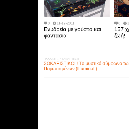
0
11-19-2011
0
Eνυδρεία με γούστο και
157 χ
φαντασία
ζωή!
ΠΑΛΑΙΌΤΕΡΗ ΑΝΆΡΤΗΣΗ
ΣΟΚΑΡΙΣΤΙΚΟ!!! Tο μυστικό σύμφωνο τω
Πεφωτισμένων (Illuminati)