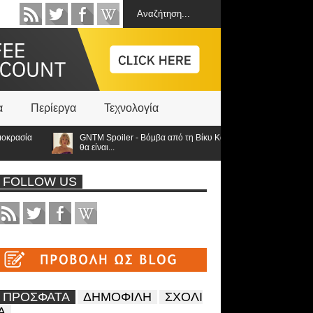
α
Περίεργα
Τεχνολογία
σία
GNTM Spoiler - Βόμβα από τη Βίκυ Καγιά ανατρέπει τα πάντα: Στον τε
θα είναι...
FOLLOW US
ΠΡΟΣΦΑΤΑ
ΔΗΜΟΦΙΛΗ
ΣΧΟΛΙ
Α