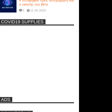
4 υποψήφιοι προς αποχώρηση και
ο νικητής του βέτο
0
11-26-2020
COVID19 SUPPLIES
-
Η Εύα Λάσκαρη Γυμνή Στο
Θέατρο (photos) +18
Μοναδικές Φωτό: Όταν η Άντζελα
Γκερέκου πόζαρε ολόγυμνη και
καυτή!!! [+18]
Ρωσίδες με μπικίνι πλακώθηκαν
στις σφαλιάρες έξω από την
πισίνα
ADS
ΑΘΗΝΑ ΩΝΑΣΗ: Στη Βραζιλία
γράφουν ότι δεν θα περπατήσει