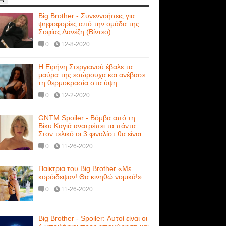
Big Brother - Συνεννοήσεις για
ψηφοφορίες από την ομάδα της
Σοφίας Δανέζη (Βίντεο)
0
12-8-2020
Η Ειρήνη Στεργιανού έβαλε τα...
μαύρα της εσώρουχα και ανέβασε
τη θερμοκρασία στα ύψη
0
12-2-2020
GNTM Spoiler - Βόμβα από τη
Βίκυ Καγιά ανατρέπει τα πάντα:
Στον τελικό οι 3 φιναλίστ θα είναι...
0
11-26-2020
Παίκτρια του Big Brother «Με
κορόιδεψαν! Θα κινηθώ νομικά!»
0
11-26-2020
Big Brother - Spoiler: Αυτοί είναι οι