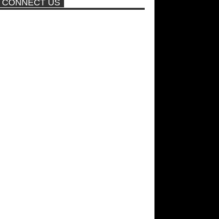
CONNECT US
ποτέ ξανά!
Νέα ταινία της "Sirina" με
πρωταγωνίστρια τη Τζούλια...
Σεξ στον αέρα θα κάνει η
Βραζιλιάνα που πούλησε σε
δημοπρασία την παρθενία της