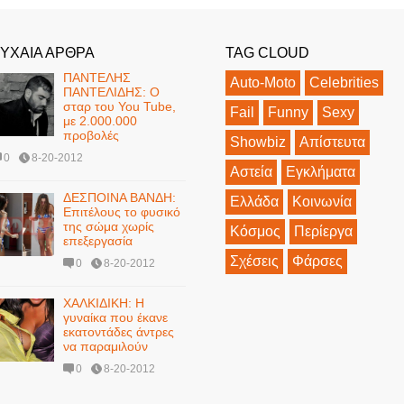
ΥΧΑΙΑ ΑΡΘΡΑ
TAG CLOUD
ΠΑΝΤΕΛΗΣ
Auto-Moto
Celebrities
ΠΑΝΤΕΛΙΔΗΣ: Ο
σταρ του You Tube,
Fail
Funny
Sexy
με 2.000.000
προβολές
Showbiz
Απίστευτα
0
8-20-2012
Αστεία
Εγκλήματα
ΔΕΣΠΟΙΝΑ ΒΑΝΔΗ:
Ελλάδα
Κοινωνία
Επιτέλους το φυσικό
της σώμα χωρίς
Κόσμος
Περίεργα
επεξεργασία
Σχέσεις
Φάρσες
0
8-20-2012
ΧΑΛΚΙΔΙΚΗ: Η
γυναίκα που έκανε
εκατοντάδες άντρες
να παραμιλούν
0
8-20-2012