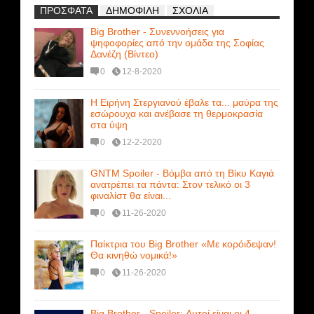
ΠΡΟΣΦΑΤΑ
ΔΗΜΟΦΙΛΗ
ΣΧΟΛΙΑ
Big Brother - Συνεννοήσεις για
ψηφοφορίες από την ομάδα της Σοφίας
Δανέζη (Βίντεο)
0
12-8-2020
Η Ειρήνη Στεργιανού έβαλε τα... μαύρα της
εσώρουχα και ανέβασε τη θερμοκρασία
στα ύψη
0
12-2-2020
GNTM Spoiler - Βόμβα από τη Βίκυ Καγιά
ανατρέπει τα πάντα: Στον τελικό οι 3
φιναλίστ θα είναι...
0
11-26-2020
Παίκτρια του Big Brother «Με κορόιδεψαν!
Θα κινηθώ νομικά!»
0
11-26-2020
Big Brother - Spoiler: Αυτοί είναι οι 4