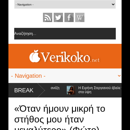
από την ομάδα της Σοφίας Δανέζη
Η Ειρήνη Στεργιανού έβαλε τα... μαύρ
BREAK
στα ύψη
ήφιοι προς αποχώρηση και ο νικητής
«Όταν ήμουν μικρή το
στήθος μου ήταν