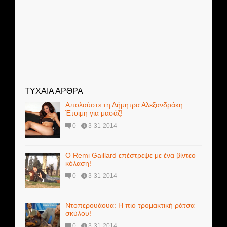
ΤΥΧΑΙΑ ΑΡΘΡΑ
Απολαύστε τη Δήμητρα Αλεξανδράκη.
Έτοιμη για μασάζ!
0
3-31-2014
Ο Remi Gaillard επέστρεψε με ένα βίντεο
κόλαση!
0
3-31-2014
Ντοπερουάουα: Η πιο τρομακτική ράτσα
σκύλου!
0
3-31-2014