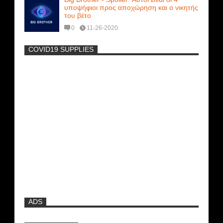
υποψήφιοι προς αποχώρηση και ο νικητής
του βέτο
0
11-26-2020
COVID19 SUPPLIES
-
Η Εύα Λάσκαρη Γυμνή Στο Θέατρο
(photos) +18
Μοναδικές Φωτό: Όταν η Άντζελα
Γκερέκου πόζαρε ολόγυμνη και καυτή!!!
[+18]
Ρωσίδες με μπικίνι πλακώθηκαν στις
σφαλιάρες έξω από την πισίνα
ADS
ΑΘΗΝΑ ΩΝΑΣΗ: Στη Βραζιλία γράφουν