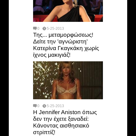
0
5-25-2013
Της... μεταμορφώσεως!
Δείτε την 'αγνώριστη'
Κατερίνα Γκαγκάκη χωρίς
ίχνος μακιγιάζ!
0
5-25-2013
H Jennifer Aniston όπως
δεν την έχετε ξαναδεί:
Κάνοντας αισθησιακό
στρiπτίζ!