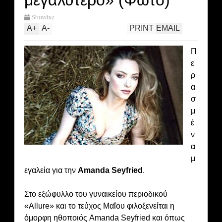
μεγαλύτερο» (Φώτο)
Showbiz
A
+
A
-
PRINT
EMAIL
Π
ε
ρ
α
σ
μ
έ
ν
α
μ
εγαλεία για την
Amanda Seyfried
.
Στο εξώφυλλο του γυναικείου περιοδικού
«Allure» και το τεύχος Μαΐου φιλοξενείται η
όμορφη ηθοποιός Amanda Seyfried και όπως