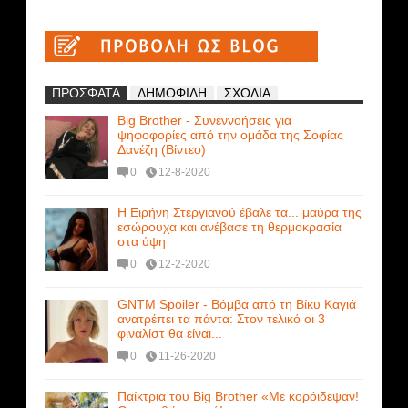
ΠΡΟΣΦΑΤΑ
ΔΗΜΟΦΙΛΗ
ΣΧΟΛΙΑ
Big Brother - Συνεννοήσεις για
ψηφοφορίες από την ομάδα της Σοφίας
Δανέζη (Βίντεο)
0
12-8-2020
Η Ειρήνη Στεργιανού έβαλε τα... μαύρα της
εσώρουχα και ανέβασε τη θερμοκρασία
στα ύψη
0
12-2-2020
GNTM Spoiler - Βόμβα από τη Βίκυ Καγιά
ανατρέπει τα πάντα: Στον τελικό οι 3
φιναλίστ θα είναι...
0
11-26-2020
Παίκτρια του Big Brother «Με κορόιδεψαν!