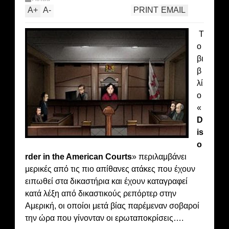
A
+
A
-
PRINT
EMAIL
Τ
ο
βι
β
λί
ο
«
D
is
o
rder in the American Courts
» περιλαμβάνει
μερικές από τις πιο απίθανες ατάκες που έχουν
ειπωθεί στα δικαστήρια και έχουν καταγραφεί
κατά λέξη από δικαστικούς ρεπόρτερ στην
Αμερική, οι οποίοι μετά βίας παρέμεναν σοβαροί
την ώρα που γίνονταν οι ερωταποκρίσεις….