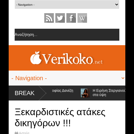
οφορίες από την ομάδα της Σοφίας Δανέζη
Η Ειρήνη Στεργιανού έβαλε τα
BREAK
στα ύψη
ι 4 υποψήφιοι προς αποχώρηση και ο νικητής
Ξεκαρδιστικές ατάκες
δικηγόρων !!!
Αστεία