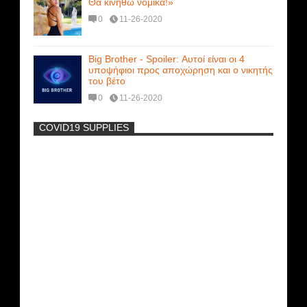
Θα κινηθώ νομικά!»
0
11-26-2020
Big Brother - Spoiler: Αυτοί είναι οι 4
υποψήφιοι προς αποχώρηση και ο νικητής
του βέτο
0
11-26-2020
COVID19 SUPPLIES
-
Η Εύα Λάσκαρη Γυμνή Στο Θέατρο
(photos) +18
Μοναδικές Φωτό: Όταν η Άντζελα
Γκερέκου πόζαρε ολόγυμνη και καυτή!!!
[+18]
Πρωτότυπο σκάφος με θέα τον βυθό
(Video)