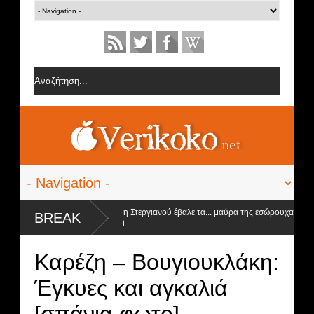
ς Δανέζη
Η Ειρήνη Στεργιανού έβαλε τα... μαύρα της εσώρουχα και ανέβ
BREAK
στα ύψη
 ο νικητής
Καρέζη – Βουγιουκλάκη:
Έγκυες και αγκαλιά