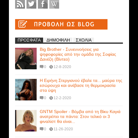
ΠΡΟΣΦΑΤΑ
ΔΗΜΟΦΙΛΗ
ΣΧΟΛΙΑ
Big Brother - Συνεννοήσεις για
ψηφοφορίες από την ομάδα της Σοφίας
Δανέζη (Βίντεο)
0
12-8-2020
Η Ειρήνη Στεργιανού έβαλε τα... μαύρα της
εσώρουχα και ανέβασε τη θερμοκρασία
στα ύψη
0
12-2-2020
GNTM Spoiler - Βόμβα από τη Βίκυ Καγιά
ανατρέπει τα πάντα: Στον τελικό οι 3
φιναλίστ θα είναι...
0
11-26-2020