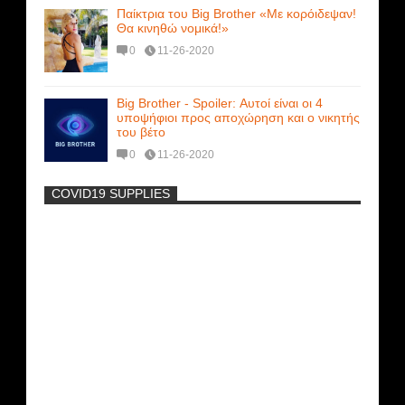
Παίκτρια του Big Brother «Με κορόιδεψαν!
Θα κινηθώ νομικά!»
0
11-26-2020
Big Brother - Spoiler: Αυτοί είναι οι 4
υποψήφιοι προς αποχώρηση και ο νικητής
του βέτο
0
11-26-2020
COVID19 SUPPLIES
-
Η Εύα Λάσκαρη Γυμνή Στο Θέατρο
(photos) +18
Πρωτότυπο σκάφος με θέα τον βυθό
(Video)
Ρωσίδες με μπικίνι πλακώθηκαν στις