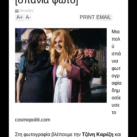
[σπάνια φωτο]
Showbiz
A
+
A
-
PRINT
EMAIL
Μια
πολ
ύ
σπά
νια
φωτ
ογρ
αφία
δημ
οσίε
υσε
το
cosmopoliti.com
Στη φωτογραφία βλέπουμε την
Τζένη Καρέζη
και