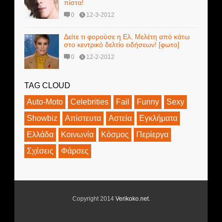
πίστα!
0
12-3-2012
Δείτε τι φορούσε η Ελ. Μελέτη από κάτω
στο κεντρικό δελτίο ειδήσεων! [φωτο]
0
12-2-2012
TAG CLOUD
Auto-Moto
Celebrities
Fail
Funny
Sexy
Showbiz
Απίστευτα
Αστεία
Εγκλήματα
Ελλάδα
Κοινωνία
Κόσμος
Περίεργα
Σχέσεις
Φάρσες
Copyright 2014
Verikoko.net
.