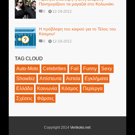
Πανηγυρίζουν τα μαγαζιά στο Κολωνάκι
0
12-19-2012
Η πρόβλεψη του καιρού για το Τέλος του
Κόσμου!
0
12-19-2012
TAG CLOUD
Auto-Moto
Celebrities
Fail
Funny
Sexy
Showbiz
Απίστευτα
Αστεία
Εγκλήματα
Ελλάδα
Κοινωνία
Κόσμος
Περίεργα
Σχέσεις
Φάρσες
Copyright 2014
Verikoko.net
.