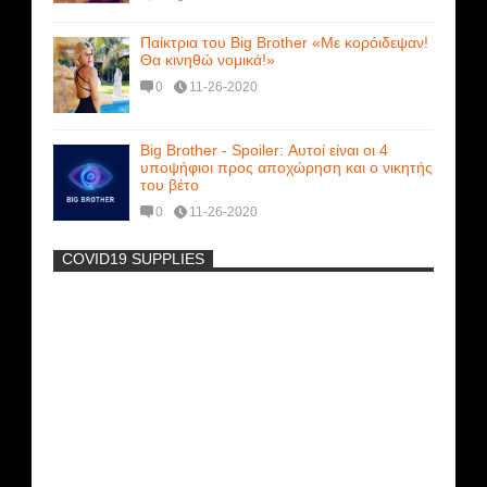
Παίκτρια του Big Brother «Με κορόιδεψαν!
Θα κινηθώ νομικά!»
0
11-26-2020
Big Brother - Spoiler: Αυτοί είναι οι 4
υποψήφιοι προς αποχώρηση και ο νικητής
του βέτο
0
11-26-2020
COVID19 SUPPLIES
-
Η Εύα Λάσκαρη Γυμνή Στο Θέατρο
(photos) +18
Νέα ταινία της "Sirina" με
πρωταγωνίστρια τη Τζούλια...