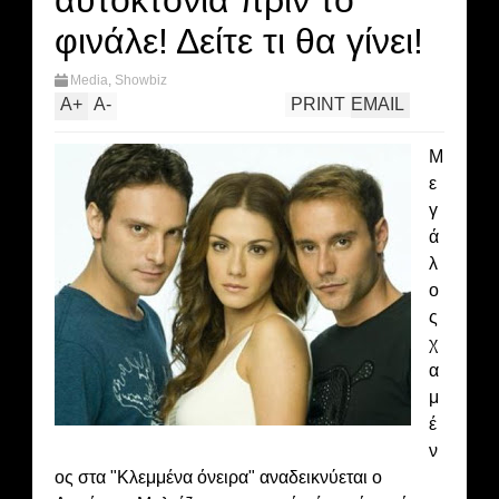
αυτοκτονία πριν το
φινάλε! Δείτε τι θα γίνει!
Media
,
Showbiz
A
+
A
-
PRINT
EMAIL
Μ
ε
γ
ά
λ
ο
ς
χ
α
μ
έ
ν
ος στα "Κλεμμένα όνειρα" αναδεικνύεται ο