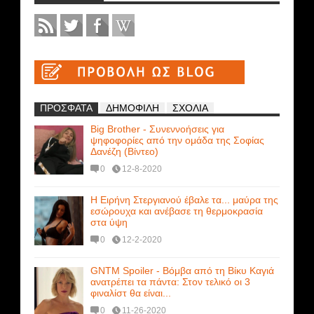
ΠΡΟΣΦΑΤΑ
ΔΗΜΟΦΙΛΗ
ΣΧΟΛΙΑ
Big Brother - Συνεννοήσεις για
ψηφοφορίες από την ομάδα της Σοφίας
Δανέζη (Βίντεο)
0
12-8-2020
Η Ειρήνη Στεργιανού έβαλε τα... μαύρα της
εσώρουχα και ανέβασε τη θερμοκρασία
στα ύψη
0
12-2-2020
GNTM Spoiler - Βόμβα από τη Βίκυ Καγιά
ανατρέπει τα πάντα: Στον τελικό οι 3
φιναλίστ θα είναι...
0
11-26-2020