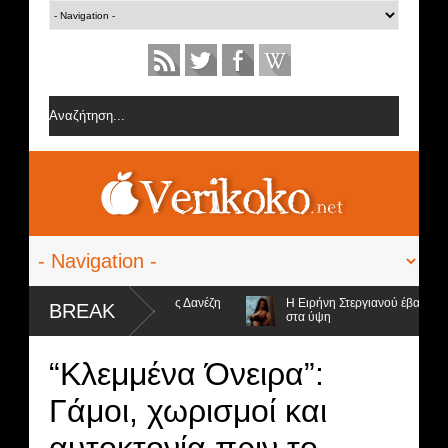
ίες από την ομάδα της Σοφίας Δανέζη
Η Ειρήνη Στεργιανού έβαλε τα... 
BREAK
στα ύψη
 υποψήφιοι προς αποχώρηση και ο νικητής
“Κλεμμένα Όνειρα”:
Γάμοι, χωρισμοί και