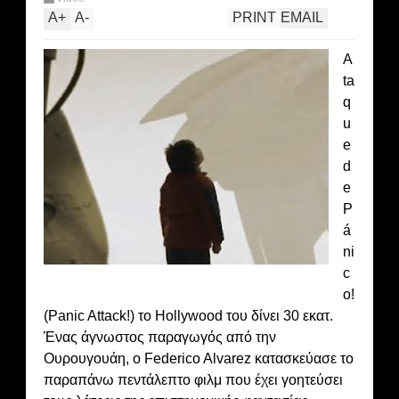
A
+
A
-
PRINT
EMAIL
A
ta
q
u
e
d
e
P
á
ni
c
o!
(Panic Attack!) το Hollywood του δίνει 30 εκατ.
Ένας άγνωστος παραγωγός από την
Ουρουγουάη, ο Federico Alvarez κατασκεύασε το
παραπάνω πεντάλεπτο φιλμ που έχει γοητεύσει