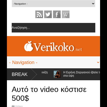
 από την ομάδα της Σοφίας Δανέζη
Η Ειρήνη Στεργιανού έβαλε τα... μαύ
BREAK
στα ύψη
ψήφιοι προς αποχώρηση και ο νικητής
Αυτό το video κόστισε
500$
Video