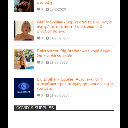
στα ύψη
0
12-2-2020
GNTM Spoiler - Βόμβα από τη Βίκυ Καγιά
ανατρέπει τα πάντα: Στον τελικό οι 3
φιναλίστ θα είναι...
0
11-26-2020
Παίκτρια του Big Brother «Με κορόιδεψαν!
Θα κινηθώ νομικά!»
0
11-26-2020
Big Brother - Spoiler: Αυτοί είναι οι 4
υποψήφιοι προς αποχώρηση και ο νικητής
του βέτο
0
11-26-2020
COVID19 SUPPLIES
-
Η Εύα Λάσκαρη Γυμνή Στο Θέατρο
(photos) +18