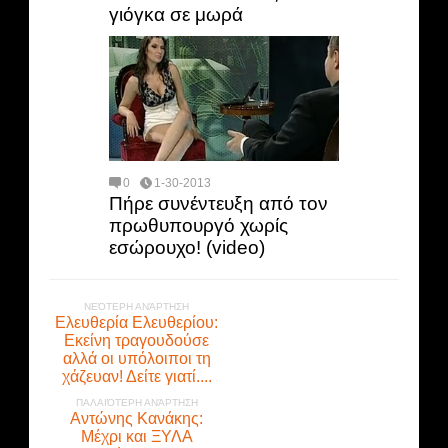
γιόγκα σε μωρά
0
1-30-2013
Πήρε συνέντευξη από τον
πρωθυπουργό χωρίς
εσώρουχο! (video)
ΝΕΌΤΕΡΗ ΑΝΆΡΤΗΣΗ
Ελευθερία Ελευθερίου:
Εκείνη τραγουδούσε
αλλά οι υπόλοιποι τη
χάζευαν! Δείτε γιατί....
ΠΑΛΑΙΌΤΕΡΗ ΑΝΆΡΤΗΣΗ
Αντώνης Κανάκης:
Μέχρι και ΞΥΛΑ