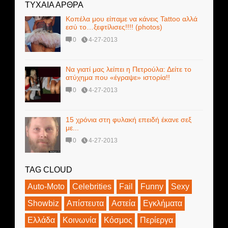
ΤΥΧΑΙΑ ΑΡΘΡΑ
Κοπέλα μου είπαμε να κάνεις Tattoo αλλά
εσύ το…ξεφτίλισες!!!! (photos)
0
4-27-2013
Να γιατί μας λείπει η Πετρούλα: Δείτε το
ατύχημα που «έγραψε» ιστορία!!
0
4-27-2013
15 χρόνια στη φυλακή επειδή έκανε σεξ
με...
0
4-27-2013
TAG CLOUD
Auto-Moto
Celebrities
Fail
Funny
Sexy
Showbiz
Απίστευτα
Αστεία
Εγκλήματα
Ελλάδα
Κοινωνία
Κόσμος
Περίεργα