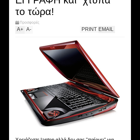
ΕΓΓΡΑΦΗ και "χτύπα"
το τώρα!
Προσφορές
A
+
A
-
PRINT
EMAIL
Χρειάζεστε laptop αλλά δεν σας "παίρνει" για