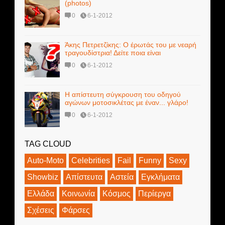
(photos)
0
6-1-2012
Άκης Πετρετζίκης: Ο έρωτάς του με νεαρή
τραγουδίστρια! Δείτε ποια είναι
0
6-1-2012
Η απίστευτη σύγκρουση του οδηγού
αγώνων μοτοσικλέτας με έναν... γλάρο!
0
6-1-2012
TAG CLOUD
Auto-Moto
Celebrities
Fail
Funny
Sexy
Showbiz
Απίστευτα
Αστεία
Εγκλήματα
Ελλάδα
Κοινωνία
Κόσμος
Περίεργα
Σχέσεις
Φάρσες