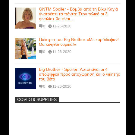
GNTM Spoiler - Βόμβα από τη Βίκυ Καγιά
ανατρέπει τα πάντα: Στον τελικό οι 3
φιναλίστ θα είναι...
0
11-26-2020
Παίκτρια του Big Brother «Με κορόιδεψαν!
Θα κινηθώ νομικά!»
0
11-26-2020
Big Brother - Spoiler: Αυτοί είναι οι 4
υποψήφιοι προς αποχώρηση και ο νικητής
του βέτο
0
11-26-2020
COVID19 SUPPLIES
-
Η Εύα Λάσκαρη Γυμνή Στο Θέατρο
(photos) +18