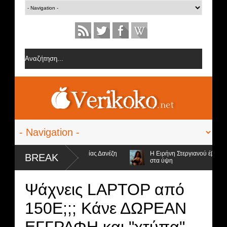
φορίες από την ομάδα της Σοφίας Δανέζη
Η Ειρήνη Στεργιανού έβαλε τα.
BREAK
στα ύψη
 4 υποψήφιοι προς αποχώρηση και ο νικητής
Ψάχνεις LAPTOP από
150E;;; Κάνε ΔΩΡΕΑΝ