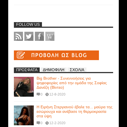
FOLLOW US
ΠΡΟΣΦΑΤΑ
ΔΗΜΟΦΙΛΗ
ΣΧΟΛΙΑ
Big Brother - Συνεννοήσεις για
ψηφοφορίες από την ομάδα της Σοφίας
Δανέζη (Βίντεο)
0
12-8-2020
Η Ειρήνη Στεργιανού έβαλε τα... μαύρα της
εσώρουχα και ανέβασε τη θερμοκρασία
στα ύψη
0
12-2-2020