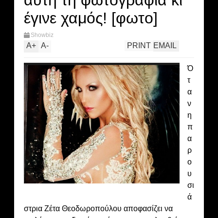
αυτή τη φωτογραφία κι
έγινε χαμός! [φωτο]
Showbiz
A
+
A
-
PRINT
EMAIL
Ό
τ
α
ν
η
π
α
ρ
ο
υ
σι
ά
στρια Ζέτα Θεοδωροπούλου αποφασίζει να