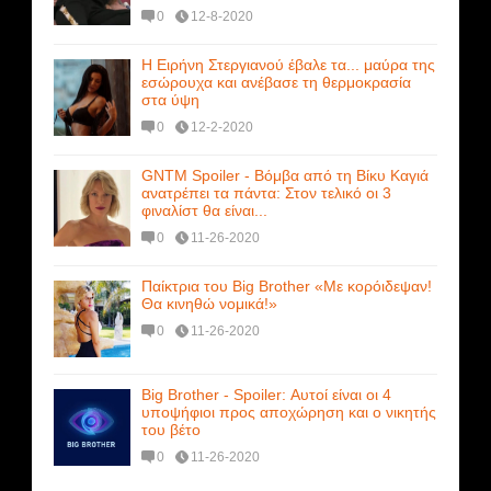
0
12-8-2020
Η Ειρήνη Στεργιανού έβαλε τα... μαύρα της
εσώρουχα και ανέβασε τη θερμοκρασία
στα ύψη
0
12-2-2020
GNTM Spoiler - Βόμβα από τη Βίκυ Καγιά
ανατρέπει τα πάντα: Στον τελικό οι 3
φιναλίστ θα είναι...
0
11-26-2020
Παίκτρια του Big Brother «Με κορόιδεψαν!
Θα κινηθώ νομικά!»
0
11-26-2020
Big Brother - Spoiler: Αυτοί είναι οι 4
υποψήφιοι προς αποχώρηση και ο νικητής
του βέτο
0
11-26-2020