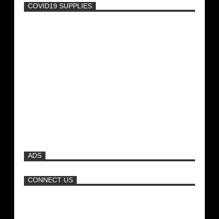
COVID19 SUPPLIES
-
Η Εύα Λάσκαρη Γυμνή Στο Θέατρο
(photos) +18
Μοναδικές Φωτό: Όταν η Άντζελα
Γκερέκου πόζαρε ολόγυμνη και καυτή!!!
[+18]
Πρωτότυπο σκάφος με θέα τον βυθό
(Video)
ADS
Ρωσίδες με μπικίνι πλακώθηκαν στις
σφαλιάρες έξω από την πισίνα
CONNECT US