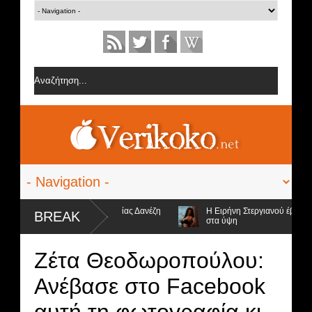
ορίες από την ομάδα της Σοφίας Δανέζη
Η Ειρήνη Στεργιανού έβαλε τα..
BREAK
στα ύψη
 4 υποψήφιοι προς αποχώρηση και ο νικητής
Ζέτα Θεοδωροπούλου:
Ανέβασε στο Facebook