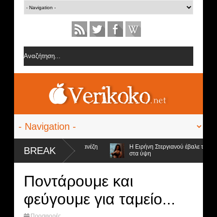
ς από την ομάδα της Σοφίας Δανέζη
Η Ειρήνη Στεργιανού έβαλε τα... μα
BREAK
στα ύψη
ποψήφιοι προς αποχώρηση και ο νικητής
Ποντάρουμε και
φεύγουμε για ταμείο...
Προσφορές