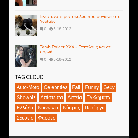
Ένας ανάπηρος σκύλος που συγκινεί στο
Youtube
0
5-18-2012
Tomb Raider XXX - Επιτέλους και σε
πορνό!
0
5-18-2012
TAG CLOUD
Auto-Moto
Celebrities
Fail
Funny
Sexy
Showbiz
Απίστευτα
Αστεία
Εγκλήματα
Ελλάδα
Κοινωνία
Κόσμος
Περίεργα
Σχέσεις
Φάρσες