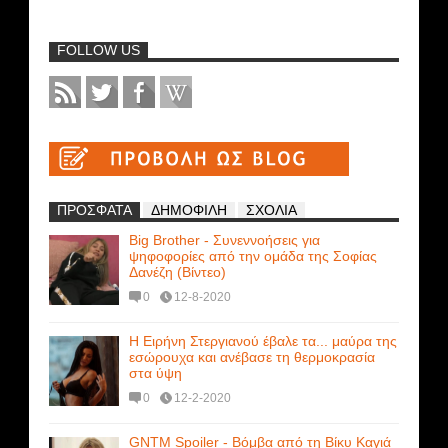
FOLLOW US
ΠΡΟΣΦΑΤΑ
ΔΗΜΟΦΙΛΗ
ΣΧΟΛΙΑ
Big Brother - Συνεννοήσεις για
ψηφοφορίες από την ομάδα της Σοφίας
Δανέζη (Βίντεο)
0
12-8-2020
Η Ειρήνη Στεργιανού έβαλε τα... μαύρα της
εσώρουχα και ανέβασε τη θερμοκρασία
στα ύψη
0
12-2-2020
GNTM Spoiler - Βόμβα από τη Βίκυ Καγιά