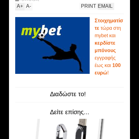
A
+
A
-
PRINT
EMAIL
Στοιχηματίσ
τε
τώρα στη
mybet και
κερδίστε
μπόνους
εγγραφής
έως και
100
ευρώ
!
Διαδώστε το!
Δείτε επίσης...