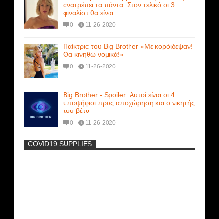
ανατρέπει τα πάντα: Στον τελικό οι 3
φιναλίστ θα είναι...
0
11-26-2020
Παίκτρια του Big Brother «Με κορόιδεψαν!
Θα κινηθώ νομικά!»
0
11-26-2020
Big Brother - Spoiler: Αυτοί είναι οι 4
υποψήφιοι προς αποχώρηση και ο νικητής
του βέτο
0
11-26-2020
COVID19 SUPPLIES
-
Η Εύα Λάσκαρη Γυμνή Στο Θέατρο
(photos) +18
Μοναδικές Φωτό: Όταν η Άντζελα
Γκερέκου πόζαρε ολόγυμνη και καυτή!!!