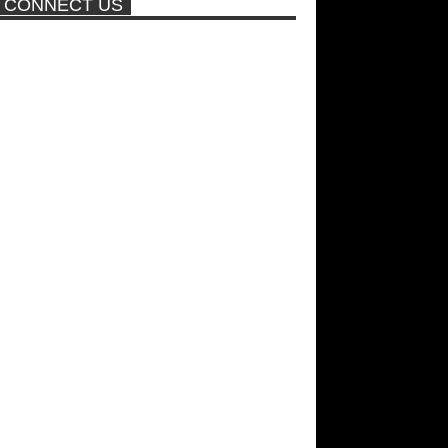
CONNECT US
πισίνα
ΑΘΗΝΑ ΩΝΑΣΗ: Στη Βραζιλία
γράφουν ότι δεν θα περπατήσει
ποτέ ξανά!
Νέα ταινία της "Sirina" με
πρωταγωνίστρια τη Τζούλια...