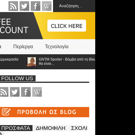
α
Περίεργα
Τεχνολογία
κρασία
GNTM Spoiler - Βόμβα από τη Βίκυ Καγιά ανατρέπει τα πάντα: Στο
θα είναι...
FOLLOW US
ΠΡΟΣΦΑΤΑ
ΔΗΜΟΦΙΛΗ
ΣΧΟΛΙ
Α