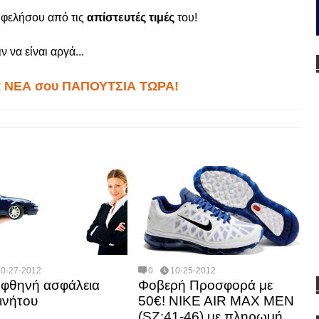
ωφελήσου από τις
απίστευτές τιμές
του!
 να είναι αργά...
 ΝΕΑ σου ΠΑΠΟΥΤΣΙΑ ΤΩΡΑ!
10-27-2012
0
10-25-2012
 φθηνή ασφάλεια
Φοβερή Προσφορά με
ινήτου
50€! NIKE AIR MAX MEN
(SZ:41-46) με πληρωμή