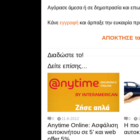
Αγόρασε άμεσα ή σε δημοπρασία και επ
Κάνε
εγγραφή
και άρπαξε την ευκαιρία πριν
ΑΠΟΚΤΗΣΕ τα
Διαδώστε το!
Δείτε επίσης...
0
11-8-2012
0
Anytime Online: Ασφάλιση
Η πιο
αυτοκινήτου σε 5’ και web
αυτοκ
offer 5%