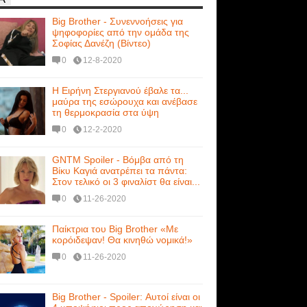
Big Brother - Συνεννοήσεις για
ψηφοφορίες από την ομάδα της
Σοφίας Δανέζη (Βίντεο)
0
12-8-2020
Η Ειρήνη Στεργιανού έβαλε τα...
μαύρα της εσώρουχα και ανέβασε
τη θερμοκρασία στα ύψη
0
12-2-2020
GNTM Spoiler - Βόμβα από τη
Βίκυ Καγιά ανατρέπει τα πάντα:
Στον τελικό οι 3 φιναλίστ θα είναι...
0
11-26-2020
Παίκτρια του Big Brother «Με
κορόιδεψαν! Θα κινηθώ νομικά!»
0
11-26-2020
Big Brother - Spoiler: Αυτοί είναι οι