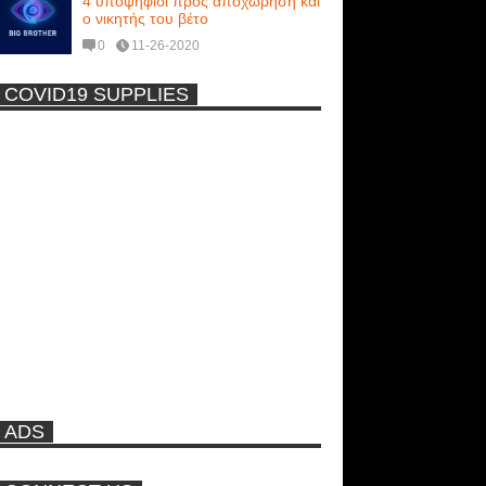
4 υποψήφιοι προς αποχώρηση και
ο νικητής του βέτο
0
11-26-2020
COVID19 SUPPLIES
-
Η Εύα Λάσκαρη Γυμνή Στο
Θέατρο (photos) +18
Μοναδικές Φωτό: Όταν η Άντζελα
Γκερέκου πόζαρε ολόγυμνη και
καυτή!!! [+18]
Πρωτότυπο σκάφος με θέα τον
βυθό (Video)
ADS
Ρωσίδες με μπικίνι πλακώθηκαν
στις σφαλιάρες έξω από την