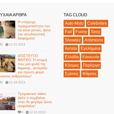
ΥΧΑΙΑ ΑΡΘΡΑ
TAG CLOUD
Η υπέροχη
Auto-Moto
Celebrities
πραγματικότητα του
να είσαι γονιός: Δείτε
Fail
Funny
Sexy
την απολαυστική
διαφήμιση!
Showbiz
Απίστευτα
0
12-21-2013
Αστεία
Εγκλήματα
ΑΠΙΣΤΕΥΤΟ
Ελλάδα
Κοινωνία
ΒΙΝΤΕΟ: Η στιγμή
που μια φυλή της
Κόσμος
Περίεργα
Αφρικής, αντικρίζει
για πρώτη φορά
Σχέσεις
Φάρσες
ευκούς ανθρώπους!
0
12-19-2013
Τρομακτικό video:
Δείτε τι συμβαίνει
όταν δε φοράμε ζώνη
ασφαλείας!
0
12-14-2013