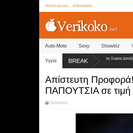
ΑΡΧΙΚΗ ΣΕΛΙΔΑ
ΕΠΙΚΟΙΝΩΝΙΑ
Auto-Moto
Sexy
Showbiz
Big Brother - Συνεννοήσεις για ψηφοφορίες από την ομάδα της Σοφίας Δανέζη
BREAK
Υγεία
(Βίντεο)
Απίστευτη Προφορά
ΠΑΠΟΥΤΣΙΑ σε τιμή
Προσφορές