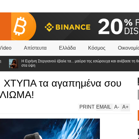
Video
Απίστευτα
Ελλάδα
Κόσμος
Οικονομί
Η Ειρήνη Στεργιανού έβαλε τα... μαύρα της εσώρουχα και ανέβασε τη θερμο
στα ύψη
! ΧΤΥΠΑ τα αγαπημένα σου
 ΛΙΩΜΑ!
PRINT
EMAIL
A
-
A
+