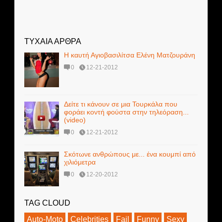
ΤΥΧΑΙΑ ΑΡΘΡΑ
Η καυτή Αγιοβασιλίτσα Ελένη Ματζουράνη
0
12-21-2012
Δείτε τι κάνουν σε μια Τουρκάλα που
φοράει κοντή φούστα στην τηλεόραση...
(video)
0
12-21-2012
Σκότωνε ανθρώπους με... ένα κουμπί από
χιλιόμετρα
0
12-20-2012
TAG CLOUD
Auto-Moto
Celebrities
Fail
Funny
Sexy