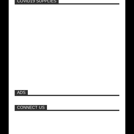
COVID19 SUPPLIES
-
Η Εύα Λάσκαρη Γυμνή Στο Θέατρο
(photos) +18
Μοναδικές Φωτό: Όταν η Άντζελα
Γκερέκου πόζαρε ολόγυμνη και καυτή!!!
[+18]
Ρωσίδες με μπικίνι πλακώθηκαν στις
σφαλιάρες έξω από την πισίνα
ADS
ΑΘΗΝΑ ΩΝΑΣΗ: Στη Βραζιλία γράφουν
ότι δεν θα περπατήσει ποτέ ξανά!
CONNECT US
Νέα ταινία της "Sirina" με