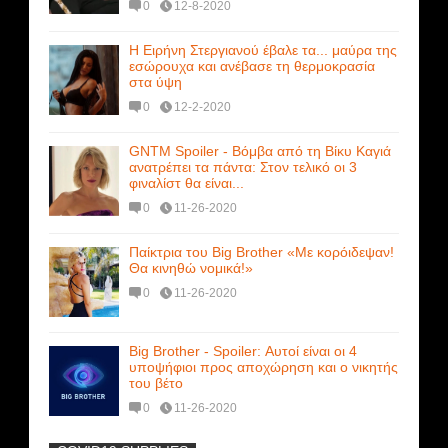
0
12-8-2020
Η Ειρήνη Στεργιανού έβαλε τα... μαύρα της
εσώρουχα και ανέβασε τη θερμοκρασία
στα ύψη
0
12-2-2020
GNTM Spoiler - Βόμβα από τη Βίκυ Καγιά
ανατρέπει τα πάντα: Στον τελικό οι 3
φιναλίστ θα είναι...
0
11-26-2020
Παίκτρια του Big Brother «Με κορόιδεψαν!
Θα κινηθώ νομικά!»
0
11-26-2020
Big Brother - Spoiler: Αυτοί είναι οι 4
υποψήφιοι προς αποχώρηση και ο νικητής
του βέτο
0
11-26-2020