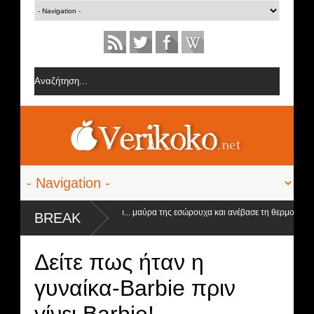
 Ειρήνη Στεργιανού έβαλε τα... μαύρα της εσώρουχα και ανέβασε τη θερμοκρασία
BREAK
τα ύψη
Δείτε πως ήταν η
γυναίκα-Barbie πριν