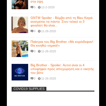
στα ύψη
0
12-2-2020
GNTM Spoiler - Βόμβα από τη Βίκυ Καγιά
ανατρέπει τα πάντα: Στον τελικό οι 3
φιναλίστ θα είναι...
0
11-26-2020
Παίκτρια του Big Brother «Με κορόιδεψαν!
Θα κινηθώ νομικά!»
0
11-26-2020
Big Brother - Spoiler: Αυτοί είναι οι 4
υποψήφιοι προς αποχώρηση και ο νικητής
του βέτο
0
11-26-2020
COVID19 SUPPLIES
-
Η Εύα Λάσκαρη Γυμνή Στο Θέατρο
(photos) +18