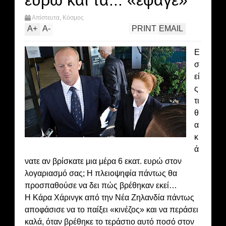
ευρώ και τα... «έφαγε»
Απίστευτα
,
Κόσμος
A
+
A
-
PRINT
EMAIL
Ε
σ
εί
ς
τι
θ
α
κ
ά
νατε αν βρίσκατε μια μέρα 6 εκατ. ευρώ στον
λογαριασμό σας; Η πλειοψηφία πάντως θα
προσπαθούσε να δει πώς βρέθηκαν εκεί…
Η Κάρα Χάρινγκ από την Νέα Ζηλανδία πάντως
αποφάσισε να το παίξει «κινέζος» και να περάσει
καλά, όταν βρέθηκε το τεράστιο αυτό ποσό στον