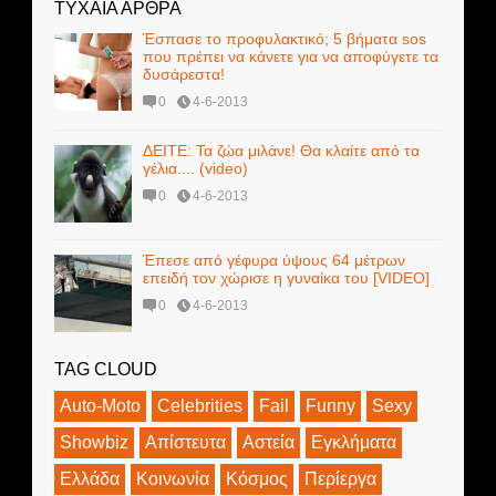
ΤΥΧΑΙΑ ΑΡΘΡΑ
Έσπασε το προφυλακτικό; 5 βήματα sos
που πρέπει να κάνετε για να αποφύγετε τα
δυσάρεστα!
0
4-6-2013
ΔΕΙΤΕ: Τα ζώα μιλάνε! Θα κλαίτε από τα
γέλια.... (video)
0
4-6-2013
Έπεσε από γέφυρα ύψους 64 μέτρων
επειδή τον χώρισε η γυναίκα του [VIDEO]
0
4-6-2013
TAG CLOUD
Auto-Moto
Celebrities
Fail
Funny
Sexy
Showbiz
Απίστευτα
Αστεία
Εγκλήματα
Ελλάδα
Κοινωνία
Κόσμος
Περίεργα