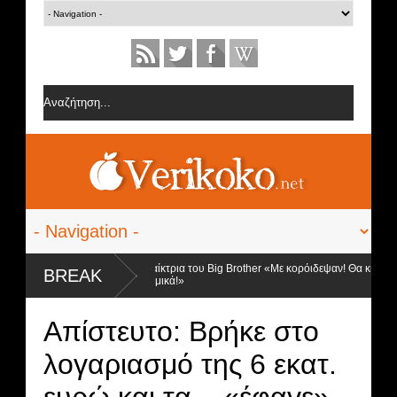
οι 3 φιναλίστ
Παίκτρια του Big Brother «Με κορόιδεψαν! Θα κινηθώ
BREAK
νομικά!»
Απίστευτο: Βρήκε στο
λογαριασμό της 6 εκατ.