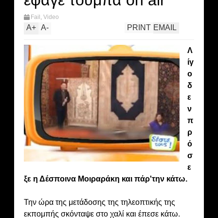
έφαγε τούμπα on air
Fail
,
Video
A
+
A
-
PRINT
EMAIL
Λ
ίγ
ο
δ
ε
ν
π
ρ
ό
σ
ε
ξε η Δέσποινα Μοιραράκη και πάρ'την κάτω.
Την ώρα της μετάδοσης της τηλεοπτικής της
εκπομπής σκόνταψε στο χαλί και έπεσε κάτω.