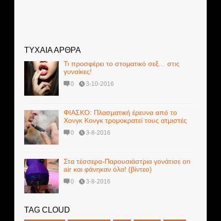
ΤΥΧΑΙΑ ΑΡΘΡΑ
Τι προσφέρει το στοματικό σεξ… στις
γυναίκες!
0
3-10-2016
ΦΙΑΣΚΟ: Πλασματική έρευνα από το
Χονγκ Κονγκ τρομοκρατεί τους ατμιστές
0
3-8-2016
Στα τέσσερα-Παρουσιάστρια γονάτισε on
air και φάνηκαν όλα! (βίντεο)
0
3-8-2016
TAG CLOUD