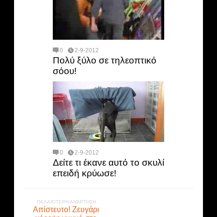
0
2-9-2012
Πολύ ξύλο σε τηλεοπτικό
σόου!
0
2-9-2012
Δείτε τι έκανε αυτό το σκυλί
επειδή κρύωσε!
ΠΑΛΑΙΌΤΕΡΗ ΑΝΆΡΤΗΣΗ
Απίστευτο! Ζευγάρι