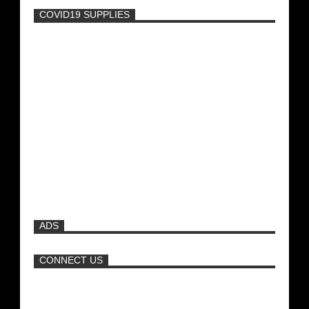
COVID19 SUPPLIES
-
Η Εύα Λάσκαρη Γυμνή Στο Θέατρο
(photos) +18
Νέα ταινία της "Sirina" με
πρωταγωνίστρια τη Τζούλια...
Πρωτότυπο σκάφος με θέα τον βυθό
(Video)
ADS
Μοναδικές Φωτό: Όταν η Άντζελα
Γκερέκου πόζαρε ολόγυμνη και καυτή!!!
CONNECT US
[+18]