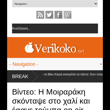
GNTM Spoiler - Βόμβα από τη Βίκυ Καγιά ανατρέπει τα πάντα: Στον τελικό οι 3 φι
BREAK
θα είναι...
Βίντεο: Η Μοιραράκη
σκόνταψε στο χαλί και