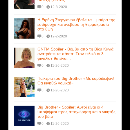
0
12-8-2020
Η Ειρήνη Στεργιανού έβαλε τα... μαύρα της
εσώρουχα και ανέβασε τη θερμοκρασία
στα ύψη
0
12-2-2020
GNTM Spoiler - Βόμβα από τη Βίκυ Καγιά
ανατρέπει τα πάντα: Στον τελικό οι 3
φιναλίστ θα είναι...
0
11-26-2020
Παίκτρια του Big Brother «Με κορόιδεψαν!
Θα κινηθώ νομικά!»
0
11-26-2020
Big Brother - Spoiler: Αυτοί είναι οι 4
υποψήφιοι προς αποχώρηση και ο νικητής
του βέτο
0
11-26-2020