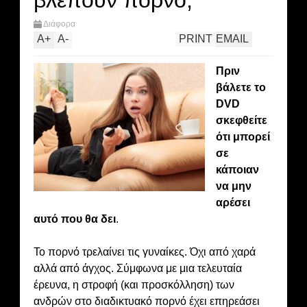
βλέπουν πoρνό;
Διάφορα
A
+
A
-
PRINT
EMAIL
Πριν
βάλετε το
DVD
σκεφθείτε
ότι μπορεί
σε
κάποιαν
να μην
αρέσει
αυτό που θα δει
.
Το πoρνό τρελαίνει τις γυναίκες. Όχι από χαρά
αλλά από άγχος. Σύμφωνα με μια τελευταία
έρευνα, η στροφή (και προσκόλληση) των
ανδρών στο διαδικτυακό πoρνό έχει επηρεάσει