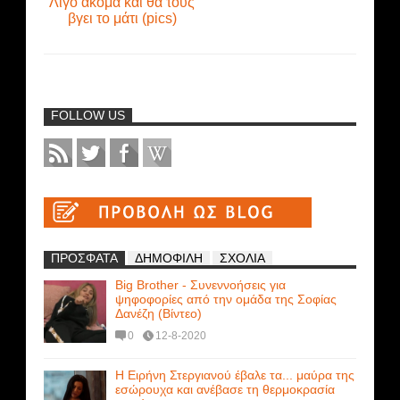
Λίγο ακόμα και θα τους
βγει το μάτι (pics)
FOLLOW US
ΠΡΟΣΦΑΤΑ
ΔΗΜΟΦΙΛΗ
ΣΧΟΛΙΑ
Big Brother - Συνεννοήσεις για
ψηφοφορίες από την ομάδα της Σοφίας
Δανέζη (Βίντεο)
0
12-8-2020
Η Ειρήνη Στεργιανού έβαλε τα... μαύρα της
εσώρουχα και ανέβασε τη θερμοκρασία