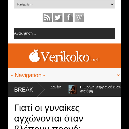
ες από την ομάδα της Σοφίας Δανέζη
Η Ειρήνη Στεργιανού έβαλε τα... μ
BREAK
στα ύψη
υποψήφιοι προς αποχώρηση και ο νικητής
Γιατί οι γυναίκες
αγχώνονται όταν