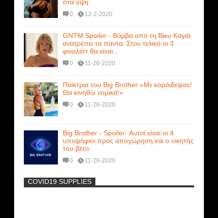
στα ύψη
0
12-2-2020
GNTM Spoiler - Βόμβα από τη Βίκυ Καγιά
ανατρέπει τα πάντα: Στον τελικό οι 3
φιναλίστ θα είναι...
0
11-26-2020
Παίκτρια του Big Brother «Με κορόιδεψαν!
Θα κινηθώ νομικά!»
0
11-26-2020
Big Brother - Spoiler: Αυτοί είναι οι 4
υποψήφιοι προς αποχώρηση και ο νικητής
του βέτο
0
11-26-2020
COVID19 SUPPLIES
-
Η Εύα Λάσκαρη Γυμνή Στο Θέατρο
(photos) +18