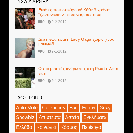
ΤΥΧΑΙΑ ΑΡΘΡΑ
Εικόνες που σοκάρουν! Κάθε 3 χρόνια
"ζωντανεύουν" τους νεκρούς τους!
0
9-2-2012
Δείτε πως είναι η Lady Gaga χωρίς ίχνος
μακιγιάζ!
0
9-1-2012
Ο πιο μισητός άνθρωπος στη Ρωσία. Δείτε
γιατί...
0
9-1-2012
TAG CLOUD
Auto-Moto
Celebrities
Fail
Funny
Sexy
Showbiz
Απίστευτα
Αστεία
Εγκλήματα
Ελλάδα
Κοινωνία
Κόσμος
Περίεργα