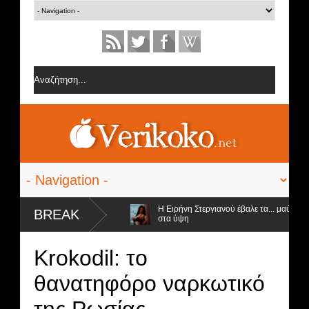
ν ομάδα της Σοφίας Δανέζη
Η Ειρήνη Στεργιανού έβαλε τα... μαύρα της 
BREAK
στα ύψη
προς αποχώρηση και ο νικητής
Krokodil: το
θανατηφόρο ναρκωτικό