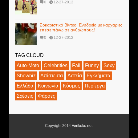
0
12-27-2012
Σοκαριστικό Βίντεο: Ενυδρείο με καρχαρίες
έπεσε πάνω σε ανθρώπους!
0
12-27-2012
TAG CLOUD
Auto-Moto
Celebrities
Fail
Funny
Sexy
Showbiz
Απίστευτα
Αστεία
Εγκλήματα
Ελλάδα
Κοινωνία
Κόσμος
Περίεργα
Σχέσεις
Φάρσες
Copyright 2014
Verikoko.net
.