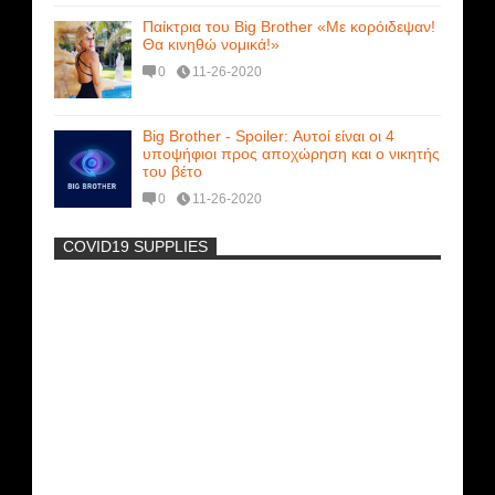
Παίκτρια του Big Brother «Με κορόιδεψαν!
Θα κινηθώ νομικά!»
0
11-26-2020
Big Brother - Spoiler: Αυτοί είναι οι 4
υποψήφιοι προς αποχώρηση και ο νικητής
του βέτο
0
11-26-2020
COVID19 SUPPLIES
-
Η Εύα Λάσκαρη Γυμνή Στο Θέατρο
(photos) +18
Μοναδικές Φωτό: Όταν η Άντζελα
Γκερέκου πόζαρε ολόγυμνη και καυτή!!!
[+18]