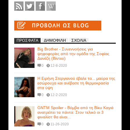
ΠΡΟΣΦΑΤΑ
ΔΗΜΟΦΙΛΗ
ΣΧΟΛΙΑ
Big Brother - Συνεννοήσεις για
ψηφοφορίες από την ομάδα της Σοφίας
Δανέζη (Βίντεο)
0
12-8-2020
Η Ειρήνη Στεργιανού έβαλε τα... μαύρα της
εσώρουχα και ανέβασε τη θερμοκρασία
στα ύψη
0
12-2-2020
GNTM Spoiler - Βόμβα από τη Βίκυ Καγιά
ανατρέπει τα πάντα: Στον τελικό οι 3
φιναλίστ θα είναι...
0
11-26-2020