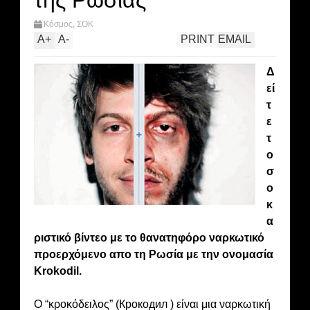
της Ρωσίας
Κόσμος
,
ΣΟΚ
A
+
A
-
PRINT
EMAIL
Δ
εί
τ
ε
τ
ο
σ
ο
κ
α
ριστικό βίντεο με το θανατηφόρο ναρκωτικό
προερχόμενο απο τη Ρωσία με την ονομασία
Krokodil.
Ο “κροκόδειλος” (Крокодил ) είναι μια ναρκωτική