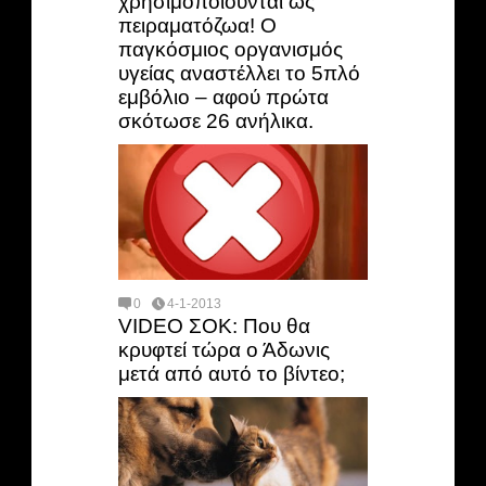
χρησιμοποιούνται ως
πειραματόζωα! Ο
παγκόσμιος οργανισμός
υγείας αναστέλλει το 5πλό
εμβόλιο – αφού πρώτα
σκότωσε 26 ανήλικα.
0
4-1-2013
VIDEO ΣΟΚ: Που θα
κρυφτεί τώρα ο Άδωνις
μετά από αυτό το βίντεο;