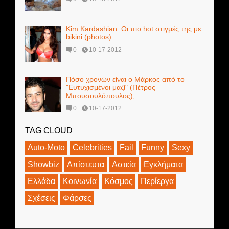
Kim Kardashian: Οι πιο hot στιγμές της με
bikini (photos)
0
10-17-2012
Πόσο χρονών είναι ο Μάρκος από το
"Ευτυχισμένοι μαζί" (Πέτρος
Μπουσουλόπουλος);
0
10-17-2012
TAG CLOUD
Auto-Moto
Celebrities
Fail
Funny
Sexy
Showbiz
Απίστευτα
Αστεία
Εγκλήματα
Ελλάδα
Κοινωνία
Κόσμος
Περίεργα
Σχέσεις
Φάρσες