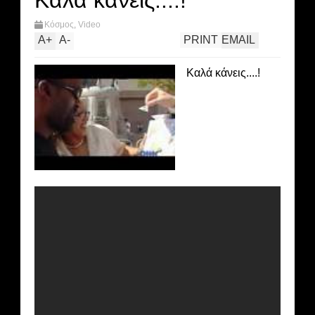
Καλά κάνεις....!
Κόσμος
,
Video
A
+
A
-
PRINT
EMAIL
Καλά κάνεις....!