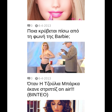
0
6-4-2013
Ποια κρύβεται πίσω από
τη φωνή της Βarbie;
0
6-4-2013
Όταν Η Τζούλια Μπάρκα
έκανε στpιπτίζ on air!!!
(BINTEO)