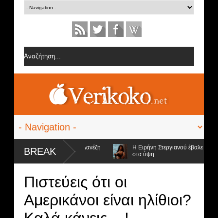
ς από την ομάδα της Σοφίας Δανέζη
Η Ειρήνη Στεργιανού έβαλε τα... μα
BREAK
στα ύψη
ποψήφιοι προς αποχώρηση και ο νικητής
Πιστεύεις ότι οι
Αμερικάνοι είναι ηλίθιοι?