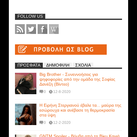
FOLLOW US
ΠΡΟΣΦΑΤΑ
ΔΗΜΟΦΙΛΗ
ΣΧΟΛΙΑ
Big Brother - Συνεννοήσεις για
ψηφοφορίες από την ομάδα της Σοφίας
Δανέζη (Βίντεο)
0
12-8-2020
Η Ειρήνη Στεργιανού έβαλε τα... μαύρα της
εσώρουχα και ανέβασε τη θερμοκρασία
στα ύψη
0
12-2-2020
GNTM Spoiler - Βόμβα από τη Βίκυ Καγιά