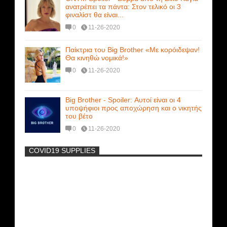
ανατρέπει τα πάντα: Στον τελικό οι 3
φιναλίστ θα είναι...
0
11-26-2020
Παίκτρια του Big Brother «Με κορόιδεψαν!
Θα κινηθώ νομικά!»
0
11-26-2020
Big Brother - Spoiler: Αυτοί είναι οι 4
υποψήφιοι προς αποχώρηση και ο νικητής
του βέτο
0
11-26-2020
COVID19 SUPPLIES
-
Η Εύα Λάσκαρη Γυμνή Στο Θέατρο
(photos) +18
Μοναδικές Φωτό: Όταν η Άντζελα
Γκερέκου πόζαρε ολόγυμνη και καυτή!!!