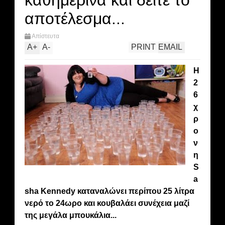
καθημερινά και δείτε το
αποτέλεσμα...
Απίστευτα
A
+
A
-
PRINT
EMAIL
Η
2
6
χ
ρ
ο
ν
η
S
a
sha Kennedy καταναλώνει περίπου 25 λίτρα
νερό το 24ωρο και κουβαλάει συνέχεια μαζί
της μεγάλα μπουκάλια...