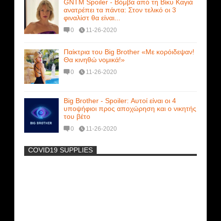
GNTM Spoiler - Βόμβα από τη Βίκυ Καγιά
ανατρέπει τα πάντα: Στον τελικό οι 3
φιναλίστ θα είναι...
0
11-26-2020
Παίκτρια του Big Brother «Με κορόιδεψαν!
Θα κινηθώ νομικά!»
0
11-26-2020
Big Brother - Spoiler: Αυτοί είναι οι 4
υποψήφιοι προς αποχώρηση και ο νικητής
του βέτο
0
11-26-2020
COVID19 SUPPLIES
-
Η Εύα Λάσκαρη Γυμνή Στο Θέατρο
(photos) +18
Μοναδικές Φωτό: Όταν η Άντζελα
Γκερέκου πόζαρε ολόγυμνη και καυτή!!!