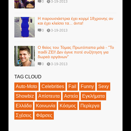
0
3-19-2013
Η παρουσιάστρια έχει κορμί 18χρονης αν
και έχει κλείσει τα... άντα!
0
3-19-2013
Ο θείος του Τόμας Πρωτόπαπα μιλά - "Το
παιδί ΖΕΙ! Δεν έγινε ποτέ συζήτηση για
δωρεά οργάνων"
0
3-19-2013
TAG CLOUD
Auto-Moto
Celebrities
Fail
Funny
Sexy
Showbiz
Απίστευτα
Αστεία
Εγκλήματα
Ελλάδα
Κοινωνία
Κόσμος
Περίεργα
Σχέσεις
Φάρσες