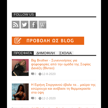
FOLLOW US
ΠΡΟΣΦΑΤΑ
ΔΗΜΟΦΙΛΗ
ΣΧΟΛΙΑ
Big Brother - Συνεννοήσεις για
ψηφοφορίες από την ομάδα της Σοφίας
Δανέζη (Βίντεο)
0
12-8-2020
Η Ειρήνη Στεργιανού έβαλε τα... μαύρα της
εσώρουχα και ανέβασε τη θερμοκρασία
στα ύψη
0
12-2-2020