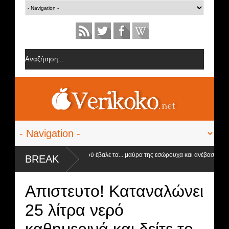
Η Ειρήνη Στεργιανού έβαλε τα... μαύρα της εσώρουχα και ανέβασε τη θερ
BREAK
στα ύψη
Aπιστευτο! Καταναλώνει
25 λίτρα νερό