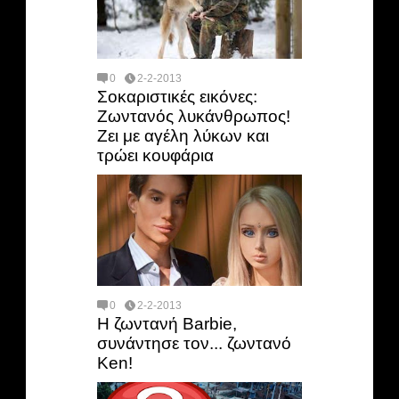
0
2-2-2013
Σοκαριστικές εικόνες:
Ζωντανός λυκάνθρωπος!
Ζει με αγέλη λύκων και
τρώει κουφάρια
0
2-2-2013
H ζωντανή Barbie,
συνάντησε τον... ζωντανό
Ken!