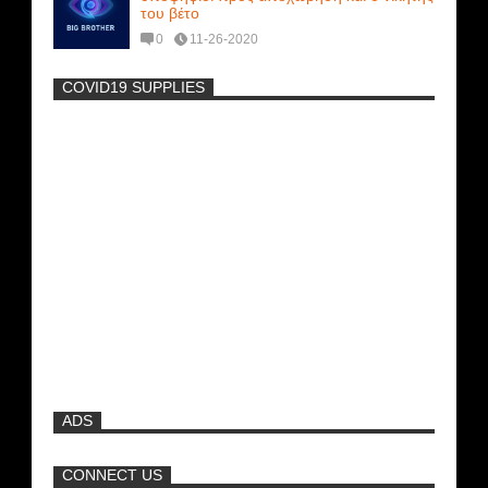
του βέτο
0
11-26-2020
COVID19 SUPPLIES
-
Η Εύα Λάσκαρη Γυμνή Στο Θέατρο
(photos) +18
Μοναδικές Φωτό: Όταν η Άντζελα
Γκερέκου πόζαρε ολόγυμνη και καυτή!!!
[+18]
Πρωτότυπο σκάφος με θέα τον βυθό
(Video)
ADS
Ρωσίδες με μπικίνι πλακώθηκαν στις
σφαλιάρες έξω από την πισίνα
CONNECT US