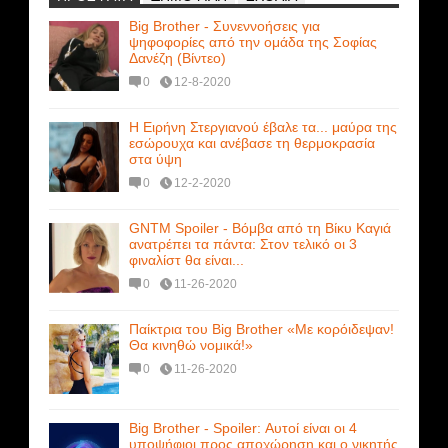
Big Brother - Συνεννοήσεις για
ψηφοφορίες από την ομάδα της Σοφίας
Δανέζη (Βίντεο)
0
12-8-2020
Η Ειρήνη Στεργιανού έβαλε τα... μαύρα της
εσώρουχα και ανέβασε τη θερμοκρασία
στα ύψη
0
12-2-2020
GNTM Spoiler - Βόμβα από τη Βίκυ Καγιά
ανατρέπει τα πάντα: Στον τελικό οι 3
φιναλίστ θα είναι...
0
11-26-2020
Παίκτρια του Big Brother «Με κορόιδεψαν!
Θα κινηθώ νομικά!»
0
11-26-2020
Big Brother - Spoiler: Αυτοί είναι οι 4
υποψήφιοι προς αποχώρηση και ο νικητής