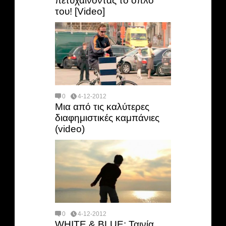
πετυχαίνοντας το όπλο
του! [Video]
0
4-12-2012
Mια από τις καλύτερες
διαφημιστικές καμπάνιες
(video)
0
4-12-2012
WHITE & BLUE: Ταινία