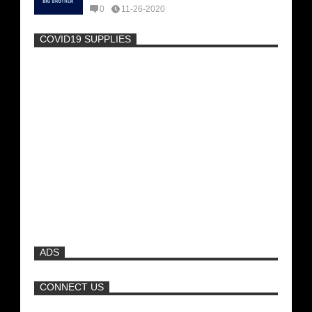
0
11-26-2020
COVID19 SUPPLIES
-
Η Εύα Λάσκαρη Γυμνή Στο Θέατρο
(photos) +18
Μοναδικές Φωτό: Όταν η Άντζελα
Γκερέκου πόζαρε ολόγυμνη και καυτή!!!
[+18]
Ρωσίδες με μπικίνι πλακώθηκαν στις
σφαλιάρες έξω από την πισίνα
ADS
ΑΘΗΝΑ ΩΝΑΣΗ: Στη Βραζιλία γράφουν
ότι δεν θα περπατήσει ποτέ ξανά!
CONNECT US