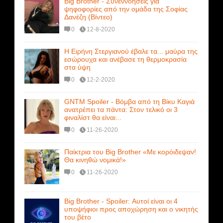
Big Brother - Συνεννοήσεις για
ψηφοφορίες από την ομάδα της Σοφίας
Δανέζη (Βίντεο)
0
12-8-2020
Η Ειρήνη Στεργιανού έβαλε τα... μαύρα της
εσώρουχα και ανέβασε τη θερμοκρασία
στα ύψη
0
12-2-2020
GNTM Spoiler - Βόμβα από τη Βίκυ Καγιά
ανατρέπει τα πάντα: Στον τελικό οι 3
φιναλίστ θα είναι...
0
11-26-2020
Παίκτρια του Big Brother «Με κορόιδεψαν!
Θα κινηθώ νομικά!»
0
11-26-2020
Big Brother - Spoiler: Αυτοί είναι οι 4
υποψήφιοι προς αποχώρηση και ο νικητής
του βέτο