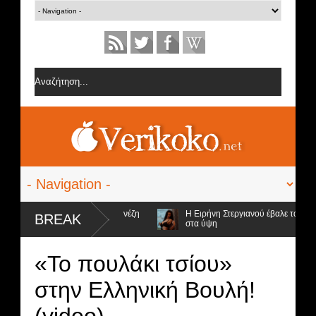
 από την ομάδα της Σοφίας Δανέζη
Η Ειρήνη Στεργιανού έβαλε τα... μαύ
BREAK
στα ύψη
ψήφιοι προς αποχώρηση και ο νικητής
«Το πουλάκι τσίου»
στην Ελληνική Βουλή!