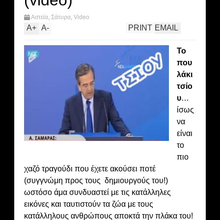
(video)
Αστεία
,
Σάτυρα
,
Video
A
+
A
-
PRINT
EMAIL
Το
που
λάκι
τσίο
υ
…
ίσως
να
είναι
το
πιο
χαζό τραγούδι που έχετε ακούσει ποτέ
(συγγνώμη προς τους δημιουργούς του!)
ωστόσο άμα συνδυαστεί με τις κατάλληλες
εικόνες και ταυτιστούν τα ζώα με τους
κατάλληλους ανθρώπους αποκτά την πλάκα του!