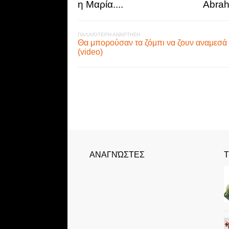
η Μαρία....
Abra
ΠΑΛΑΙΌΤΕΡΗ ΑΝΆΡΤΗΣΗ
Θα μπορούσαν τα ζόμπι να ζουν αναμεσά 
(video)
ΑΝΑΓΝΏΣΤΕΣ
Τ