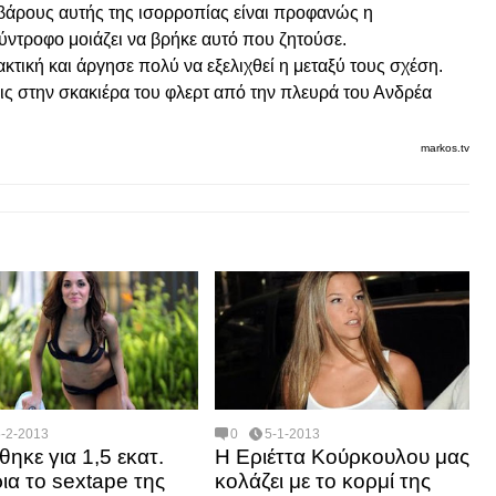
 βάρους αυτής της ισορροπίας είναι προφανώς η
ύντροφο μοιάζει να βρήκε αυτό που ζητούσε.
κτική και άργησε πολύ να εξελιχθεί η μεταξύ τους σχέση.
ις στην σκακιέρα του φλερτ από την πλευρά του Ανδρέα
markos.tv
5-2-2013
0
5-1-2013
ηκε για 1,5 εκατ.
Η Εριέττα Κούρκουλου μας
ια το sextape της
κολάζει με το κορμί της