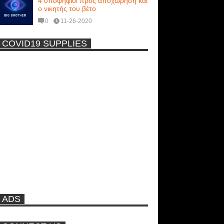
4 υποψήφιοι προς αποχώρηση και
ο νικητής του βέτο
0
11-26-2020
COVID19 SUPPLIES
-
Η Εύα Λάσκαρη Γυμνή Στο
Θέατρο (photos) +18
Μοναδικές Φωτό: Όταν η Άντζελα
Γκερέκου πόζαρε ολόγυμνη και
καυτή!!! [+18]
Πρωτότυπο σκάφος με θέα τον
βυθό (Video)
ADS
Ρωσίδες με μπικίνι πλακώθηκαν
στις σφαλιάρες έξω από την