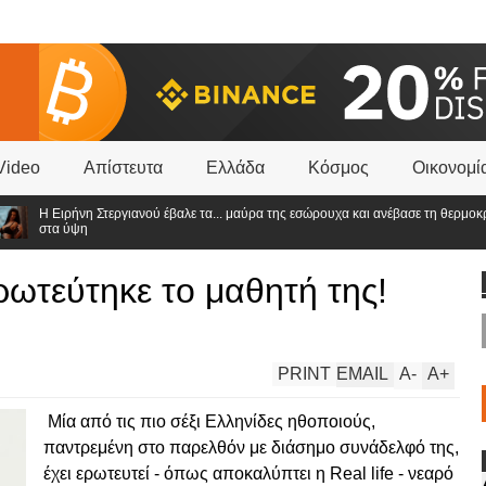
Video
Απίστευτα
Ελλάδα
Κόσμος
Οικονομί
 Ειρήνη Στεργιανού έβαλε τα... μαύρα της εσώρουχα και ανέβασε τη θερμοκρασία
τα ύψη
ωτεύτηκε το μαθητή της!
PRINT
EMAIL
A
-
A
+
Μία από τις πιο σέξι Ελληνίδες ηθοποιούς,
παντρεμένη στο παρελθόν με διάσημο συνάδελφό της,
έχει ερωτευτεί - όπως αποκαλύπτει η Real life - νεαρό