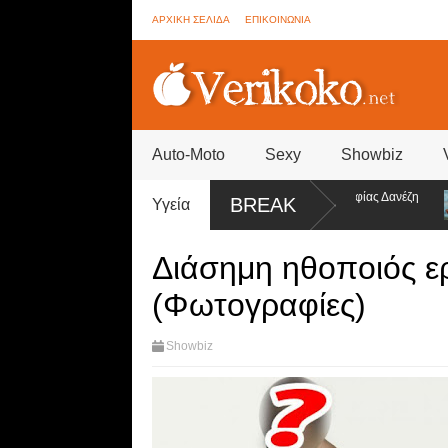
ΑΡΧΙΚΗ ΣΕΛΙΔΑ
ΕΠΙΚΟΙΝΩΝΙΑ
Auto-Moto
Sexy
Showbiz
ther - Συνεννοήσεις για ψηφοφορίες από την ομάδα της Σοφίας Δανέζη
Η
BREAK
Υγεία
σ
Διάσημη ηθοποιός ερ
(Φωτογραφίες)
Showbiz