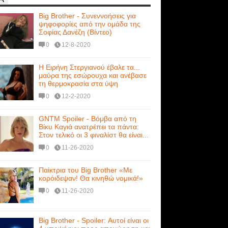
Big Brother - Συνεννοήσεις για
ψηφοφορίες από την ομάδα της
Σοφίας Δανέζη (Βίντεο)
0
12-8-2020
Η Ειρήνη Στεργιανού έβαλε τα...
μαύρα της εσώρουχα και ανέβασε
τη θερμοκρασία στα ύψη
0
12-2-2020
GNTM Spoiler - Βόμβα από τη
Βίκυ Καγιά ανατρέπει τα πάντα:
Στον τελικό οι 3 φιναλίστ θα είναι...
0
11-26-2020
Παίκτρια του Big Brother «Με
κορόιδεψαν! Θα κινηθώ νομικά!»
0
11-26-2020
Big Brother - Spoiler: Αυτοί είναι οι