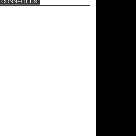
CONNECT US
πισίνα
Νέα ταινία της "Sirina" με
πρωταγωνίστρια τη Τζούλια...
ΑΘΗΝΑ ΩΝΑΣΗ: Στη Βραζιλία
γράφουν ότι δεν θα περπατήσει
ποτέ ξανά!