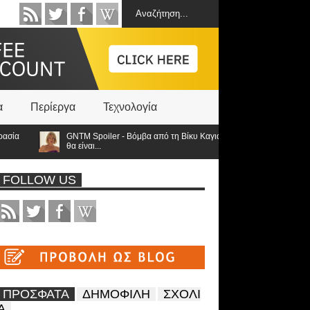
α
Περίεργα
Τεχνολογία
GNTM Spoiler - Βόμβα από τη Βίκυ Καγιά ανατρέπει τα πάντα: Στον τελικό 
θα είναι...
FOLLOW US
ΠΡΟΣΦΑΤΑ
ΔΗΜΟΦΙΛΗ
ΣΧΟΛΙ
Α