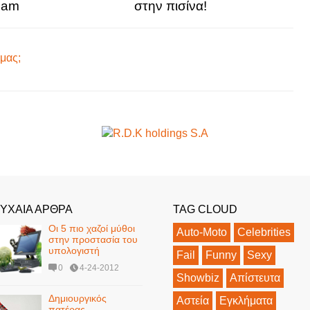
ham
στην πισίνα!
μας;
ΥΧΑΙΑ ΑΡΘΡΑ
TAG CLOUD
Οι 5 πιο χαζοί μύθοι
Auto-Moto
Celebrities
στην προστασία του
υπολογιστή
Fail
Funny
Sexy
0
4-24-2012
Showbiz
Απίστευτα
Δημιουργικός
Αστεία
Εγκλήματα
πατέρας