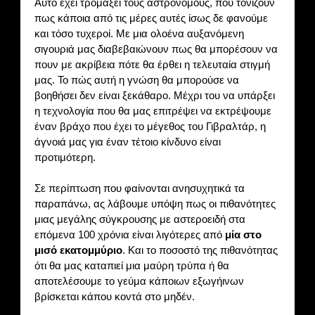
Αυτό έχει τρομάξει τους αστρονόμους, που τονίζουν
πως κάποια από τις μέρες αυτές ίσως δε φανούμε
και τόσο τυχεροί. Με μια ολοένα αυξανόμενη
σιγουριά μας διαβεβαιώνουν πως θα μπορέσουν να
πουν με ακρίβεια πότε θα έρθει η τελευταία στιγμή
μας. Το πώς αυτή η γνώση θα μπορούσε να
βοηθήσει δεν είναι ξεκάθαρο. Μέχρι του να υπάρξει
η τεχνολογία που θα μας επιτρέψει να εκτρέψουμε
έναν βράχο που έχει το μέγεθος του Γιβραλτάρ, η
άγνοιά μας για έναν τέτοιο κίνδυνο είναι
προτιμότερη.
Σε περίπτωση που φαίνονται ανησυχητικά τα
παραπάνω, ας λάβουμε υπόψη πως οι πιθανότητες
μιας μεγάλης σύγκρουσης με αστεροειδή στα
επόμενα 100 χρόνια είναι λιγότερες από
μία στο
μισό εκατομμύριο
. Και το ποσοστό της πιθανότητας
ότι θα μας καταπιεί μια μαύρη τρύπα ή θα
αποτελέσουμε το γεύμα κάποιων εξωγήινων
βρίσκεται κάπου κοντά στο μηδέν.