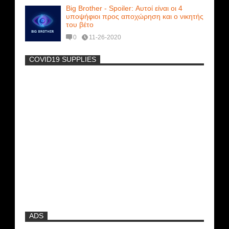
Big Brother - Spoiler: Αυτοί είναι οι 4
υποψήφιοι προς αποχώρηση και ο νικητής
του βέτο
0
11-26-2020
COVID19 SUPPLIES
-
Η Εύα Λάσκαρη Γυμνή Στο Θέατρο
(photos) +18
Μοναδικές Φωτό: Όταν η Άντζελα
Γκερέκου πόζαρε ολόγυμνη και καυτή!!!
[+18]
Ρωσίδες με μπικίνι πλακώθηκαν στις
σφαλιάρες έξω από την πισίνα
ADS