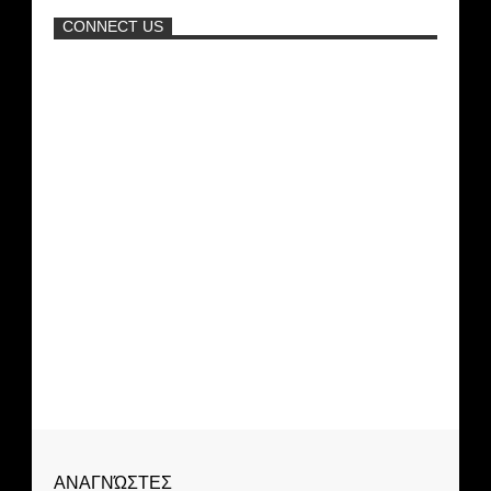
ΑΘΗΝΑ ΩΝΑΣΗ: Στη Βραζιλία γράφουν
ότι δεν θα περπατήσει ποτέ ξανά!
CONNECT US
Σεξ στον αέρα θα κάνει η Βραζιλιάνα που
πούλησε σε δημοπρασία την παρθενία
της
Νέα ταινία της "Sirina" με
πρωταγωνίστρια τη Τζούλια...
ΑΝΑΓΝΏΣΤΕΣ