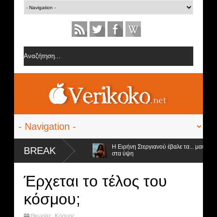
 ομάδα της Σοφίας Δανέζη
Η Ειρήνη Στεργιανού έβαλε τα... μαύρα της ε
BREAK
στα ύψη
ρος αποχώρηση και ο νικητής
Έρχεται το τέλος του
κόσμου;
Θεωρίες
,
Κόσμος