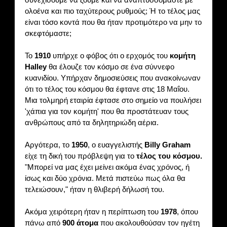
ολοένα και πιο ταχύτερους ρυθμούς; Ή το τέλος μας
είναι τόσο κοντά που θα ήταν προτιμότερο να μην το
σκεφτόμαστε;
Το
1910
υπήρχε ο φόβος ότι ο ερχομός του
κομήτη
Halley
θα έλουζε τον κόσμο σε ένα σύννεφο
κυανιδίου. Υπήρχαν δημοσιεύσεις που ανακοίνωναν
ότι το τέλος του κόσμου θα έφτανε στις 18 Μαΐου.
Μια τολμηρή εταιρία έφτασε στο σημείο να πουλήσει
'χάπια για τον κομήτη' που θα προστάτευαν τους
ανθρώπους από τα δηλητηριώδη αέρια.
Αργότερα, το
1950
, ο ευαγγελιστής
Billy Graham
είχε τη δική του πρόβλεψη για το
τέλος του κόσμου.
"Μπορεί να μας έχει μείνει ακόμα ένας χρόνος, ή
ίσως και δύο χρόνια. Μετά πιστεύω πως όλα θα
τελειώσουν," ήταν η θλιβερή δήλωσή του.
Ακόμα χειρότερη ήταν η περίπτωση του
1978
, όπου
πάνω από
900 άτομα
που ακολουθούσαν τον ηγέτη