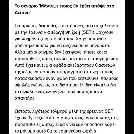
Το σενάριο 'Μάντεψε ποιος θα έρθει απόψε στο
Δείπνο'
Για αρκετές δεκαετίες, επιστήμονες που ασχολούνται
με την έρευνα για
εξωγήινη ζωή
(SETI) ψάχνουν
για νοήμονα ζωή στο σύμπαν. Χρησιμοποιούν
ραδιοτηλεσκόπια για να ανιχνεύσουν μηνύματα.
Αλλά μέχρι στιγμής δεν έχει φανεί τίποτε και οι
προσπάθειες αυτές συνοδεύονται από απογοήτευση.
Αυτό έχει κάνει μια ομάδα ανεξάρτητων θιασωτών
της ιδέας να πάρουν τα πράγματα στα χέρια τους.
Κατασκεύασαν έναν φάρο που κατευθύνει παλμούς
υψηλής ενέργειας στο διάστημα. Η ιδέα είναι να δει
το σινιάλο ένας εξωγήινος πολιτισμός και να
απαντήσει.
Ωστόσο, λιγότερο τολμηρά μέλη της έρευνας SETI
έχουν βγει έξω από τα ρούχα τους αντιδρώντας στις
προσπάθειες αυτές. Τι θα γίνει εάν οτιδήποτε λάβει
το μήνυμα αυτό θα το ερμηνεύσει ως ένα