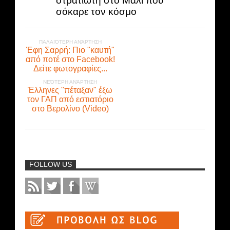
στρατιώτη στο Μαλί που
σόκαρε τον κόσμο
ΠΑΛΑΙΌΤΕΡΗ ΑΝΆΡΤΗΣΗ
Έφη Σαρρή: Πιο "καυτή"
από ποτέ στο Facebook!
Δείτε φωτογραφίες...
ΝΕΌΤΕΡΗ ΑΝΆΡΤΗΣΗ
Έλληνες "πέταξαν" έξω
τον ΓΑΠ από εστιατόριο
στο Βερολίνο (Video)
FOLLOW US