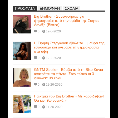
ΠΡΟΣΦΑΤΑ
ΔΗΜΟΦΙΛΗ
ΣΧΟΛΙΑ
Big Brother - Συνεννοήσεις για
ψηφοφορίες από την ομάδα της Σοφίας
Δανέζη (Βίντεο)
0
12-8-2020
Η Ειρήνη Στεργιανού έβαλε τα... μαύρα της
εσώρουχα και ανέβασε τη θερμοκρασία
στα ύψη
0
12-2-2020
GNTM Spoiler - Βόμβα από τη Βίκυ Καγιά
ανατρέπει τα πάντα: Στον τελικό οι 3
φιναλίστ θα είναι...
0
11-26-2020
Παίκτρια του Big Brother «Με κορόιδεψαν!
Θα κινηθώ νομικά!»
0
11-26-2020