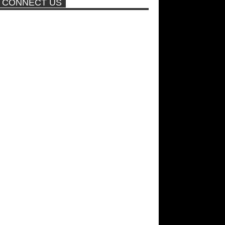
CONNECT US
ποτέ ξανά!
Νέα ταινία της "Sirina" με
πρωταγωνίστρια τη Τζούλια...
Σεξ στον αέρα θα κάνει η
Βραζιλιάνα που πούλησε σε
δημοπρασία την παρθενία της