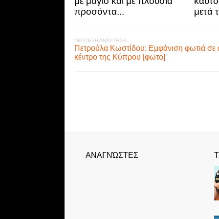
με μαγιό και με πλούσια
καυτό
προσόντα...
μετά 
ΝΕΌΤΕΡΗ ΑΝΆΡΤΗΣΗ
Πετρούλα Κωστίδου: Eμφάνιση φωτιά σε 
κέντρο της Κύπρου [φωτο]
ΑΝΑΓΝΏΣΤΕΣ
Τ