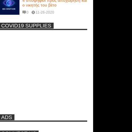
4 υποψήφιοι προς αποχώρηση και
ο νικητής του βέτο
0
11-26-2020
COVID19 SUPPLIES
-
Η Εύα Λάσκαρη Γυμνή Στο
Θέατρο (photos) +18
Μοναδικές Φωτό: Όταν η Άντζελα
Γκερέκου πόζαρε ολόγυμνη και
καυτή!!! [+18]
Ρωσίδες με μπικίνι πλακώθηκαν
στις σφαλιάρες έξω από την
πισίνα
ADS
ΑΘΗΝΑ ΩΝΑΣΗ: Στη Βραζιλία
γράφουν ότι δεν θα περπατήσει