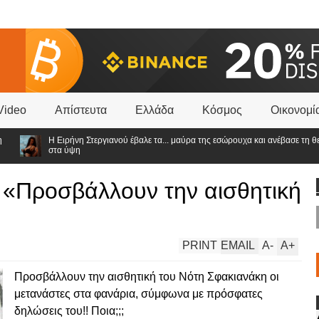
Video
Απίστευτα
Ελλάδα
Κόσμος
Οικονομί
Η Ειρήνη Στεργιανού έβαλε τα... μαύρα της εσώρουχα και ανέβασε τη θερμοκρα
στα ύψη
 «Προσβάλλουν την αισθητική
PRINT
EMAIL
A
-
A
+
Προσβάλλουν την αισθητική του Νότη Σφακιανάκη οι
μετανάστες στα φανάρια, σύμφωνα με πρόσφατες
δηλώσεις του!! Ποια;;;