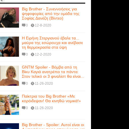
Big Brother - Συνεννοήσεις για
ψηφοφορίες από την ομάδα της
Σοφίας Δανέζη (Βίντεο)
0
12-8-2020
Η Ειρήνη Στεργιανού έβαλε τα...
μαύρα της εσώρουχα και ανέβασε
τη θερμοκρασία στα ύψη
0
12-2-2020
GNTM Spoiler - Βόμβα από τη
Βίκυ Καγιά ανατρέπει τα πάντα:
Στον τελικό οι 3 φιναλίστ θα είναι...
0
11-26-2020
Παίκτρια του Big Brother «Με
κορόιδεψαν! Θα κινηθώ νομικά!»
0
11-26-2020
Big Brother - Spoiler: Αυτοί είναι οι