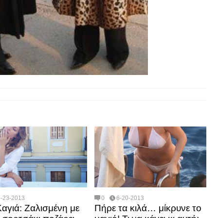
6-23-2013
0
6-20-2013
Καγιά: Ζαλισμένη με
Πήρε τα κιλά… μίκρυνε το