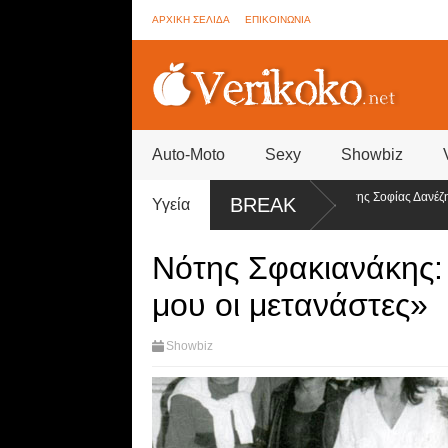
ΑΡΧΙΚΗ ΣΕΛΙΔΑ
ΕΠΙΚΟΙΝΩΝΙΑ
Auto-Moto
Sexy
Showbiz
ig Brother - Συνεννοήσεις για ψηφοφορίες από την ομάδα της Σοφίας Δανέζη
BREAK
Υγεία
ίντεο)
Νότης Σφακιανάκης:
μου οι μετανάστες»
Showbiz