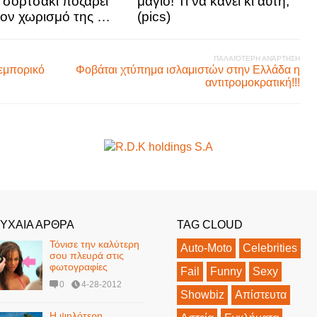
 σορτσάκι ποζάρει
μαγιό! Τι να κάνει κι αυτή;
τον χωρισμό της …
(pics)
ΠΑΛΑΙΌΤΕΡΗ ΑΝΆΡΤΗΣΗ
εμπορικό
Φοβάται χτύπημα ισλαμιστών στην Ελλάδα η
αντιτρομοκρατική!!!
ΥΧΑΙΑ ΑΡΘΡΑ
TAG CLOUD
Τόνισε την καλύτερη
Auto-Moto
Celebrities
σου πλευρά στις
φωτογραφίες
Fail
Funny
Sexy
0
4-28-2012
Showbiz
Απίστευτα
Η ψηλότερη