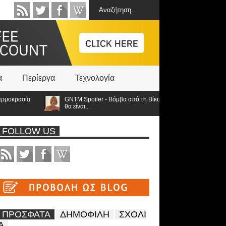
α
Περίεργα
Τεχνολογία
σία
GNTM Spoiler - Βόμβα από τη Βίκυ Καγιά ανατρέπει τα πάντα: Στον τ
θα είναι...
FOLLOW US
ΠΡΟΣΦΑΤΑ
ΔΗΜΟΦΙΛΗ
ΣΧΟΛΙ
Α