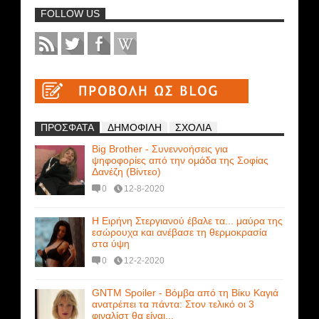
FOLLOW US
ΠΡΟΣΦΑΤΑ
ΔΗΜΟΦΙΛΗ
ΣΧΟΛΙΑ
Big Brother - Συνεννοήσεις για
ψηφοφορίες από την ομάδα της Σοφίας
Δανέζη (Βίντεο)
0
12-8-2020
Η Ειρήνη Στεργιανού έβαλε τα... μαύρα της
εσώρουχα και ανέβασε τη θερμοκρασία
στα ύψη
0
12-2-2020
GNTM Spoiler - Βόμβα από τη Βίκυ Καγιά
ανατρέπει τα πάντα: Στον τελικό οι 3
φιναλίστ θα είναι...