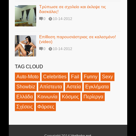
Τρύπωσε σε σχολείο και έκλεψε τις
δασκάλες!
0
10-14-2012
Επίθεση παρουσιάστριας σε καλεσμένο!
(video)
0
10-14-2012
TAG CLOUD
Auto-Moto
Celebrities
Fail
Funny
Sexy
Showbiz
Απίστευτα
Αστεία
Εγκλήματα
Ελλάδα
Κοινωνία
Κόσμος
Περίεργα
Σχέσεις
Φάρσες
Copyright 2014
Verikoko.net
.