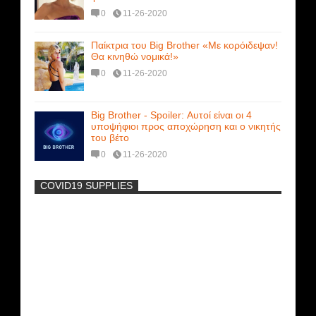
0
11-26-2020
Παίκτρια του Big Brother «Με κορόιδεψαν!
Θα κινηθώ νομικά!»
0
11-26-2020
Big Brother - Spoiler: Αυτοί είναι οι 4
υποψήφιοι προς αποχώρηση και ο νικητής
του βέτο
0
11-26-2020
COVID19 SUPPLIES
-
Η Εύα Λάσκαρη Γυμνή Στο Θέατρο
(photos) +18
Νέα ταινία της "Sirina" με
πρωταγωνίστρια τη Τζούλια...