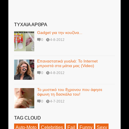
ΤΥΧΑΙΑ ΑΡΘΡΑ
Gadget για την κουζίνα...
0
4-8-2012
Επαναστατικά γυαλιά: Το Internet
μπροστά στα μάτια μας (Video)
0
4-8-2012
Το μυστικό του 8χρονου που άφησε
άφωνη τη δασκάλα του!
0
4-7-2012
TAG CLOUD
Auto-Moto
Celebrities
Fail
Funny
Sexy