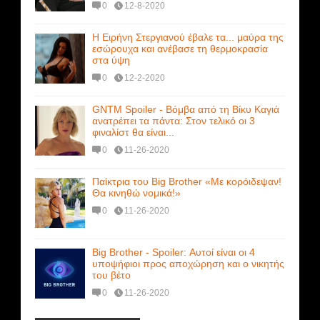
0
12-8-2020
Η Ειρήνη Στεργιανού έβαλε τα... μαύρα της
εσώρουχα και ανέβασε τη θερμοκρασία
στα ύψη
0
12-2-2020
GNTM Spoiler - Βόμβα από τη Βίκυ Καγιά
ανατρέπει τα πάντα: Στον τελικό οι 3
φιναλίστ θα είναι...
0
11-26-2020
Παίκτρια του Big Brother «Με κορόιδεψαν!
Θα κινηθώ νομικά!»
0
11-26-2020
Big Brother - Spoiler: Αυτοί είναι οι 4
υποψήφιοι προς αποχώρηση και ο νικητής
του βέτο
0
11-26-2020