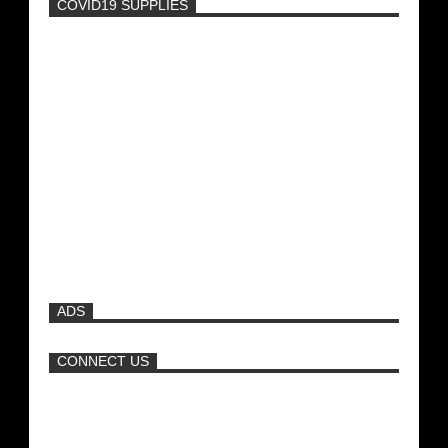
COVID19 SUPPLIES
-
Η Εύα Λάσκαρη Γυμνή Στο Θέατρο
(photos) +18
Μοναδικές Φωτό: Όταν η Άντζελα
Γκερέκου πόζαρε ολόγυμνη και καυτή!!!
[+18]
Ρωσίδες με μπικίνι πλακώθηκαν στις
σφαλιάρες έξω από την πισίνα
ADS
ΑΘΗΝΑ ΩΝΑΣΗ: Στη Βραζιλία γράφουν
ότι δεν θα περπατήσει ποτέ ξανά!
CONNECT US
Σεξ στον αέρα θα κάνει η Βραζιλιάνα που