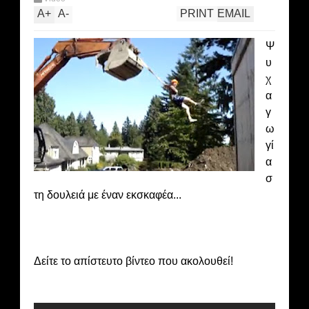
A
+
A
-
PRINT
EMAIL
Ψ
υ
χ
α
γ
ω
γί
α
σ
τη δουλειά με έναν εκσκαφέα...
Δείτε το απίστευτο βίντεο που ακολουθεί!