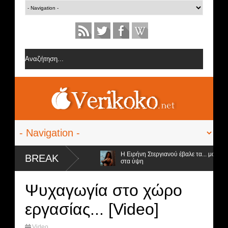
την ομάδα της Σοφίας Δανέζη
Η Ειρήνη Στεργιανού έβαλε τα... μαύρα τη
BREAK
στα ύψη
ι προς αποχώρηση και ο νικητής
Ψυχαγωγία στο χώρο
εργασίας... [Video]
Video