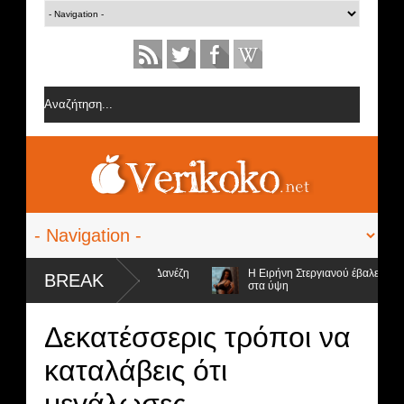
ες από την ομάδα της Σοφίας Δανέζη
Η Ειρήνη Στεργιανού έβαλε τα... μ
BREAK
στα ύψη
ποψήφιοι προς αποχώρηση και ο νικητής
Δεκατέσσερις τρόποι να
καταλάβεις ότι