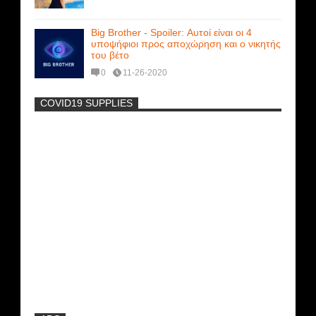
Big Brother - Spoiler: Αυτοί είναι οι 4
υποψήφιοι προς αποχώρηση και ο νικητής
του βέτο
0
11-26-2020
COVID19 SUPPLIES
-
Η Εύα Λάσκαρη Γυμνή Στο Θέατρο
(photos) +18
Μοναδικές Φωτό: Όταν η Άντζελα
Γκερέκου πόζαρε ολόγυμνη και καυτή!!!
[+18]
Ρωσίδες με μπικίνι πλακώθηκαν στις
σφαλιάρες έξω από την πισίνα