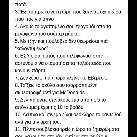
ποτά.
3. Έξι το πρωϊ είναι η ώρα που ξυπνάς όχι η ώρα
που πας για ύπνο
4. Ακούς το αγαπημένο σου τραγούδι από τα
μεγάφωνα του σούπερ μάρκετ
5. Με τζήν και πουλόβερ δεν θεωρείσαι πιά
“καλοντυμένος”
6. ΕΣΥ είσαι αυτός που τηλεφωνάει στην
αστυνομία να σταματήσει τα παλιόπαιδα που
κάνουν πάρτυ.
7. Δεν ξέρεις πιά τι ώρα κλείνει το Εβερεστ.
8. Ταϊζεις το σκύλο σου ισορροπημένη
σκυλοτροφή αντί για McDonalds
9. Δεν παίρνεις υπνάκους πιά από τις 5 το
απόγευμα μέχρι τις 10 το βράδυ.
10. Δείπνο και σινεμά είναι ολόκληρο το ραντεβού
αντί για την αρχή του.
11. Πέντε σουβλάκια τρείς η ώρα τα ξημερώματα
σου χαλάνε το στομάχι αντί να στο φτιάξουν.