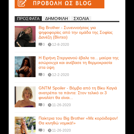
ΠΡΟΣΦΑΤΑ
ΔΗΜΟΦΙΛΗ
ΣΧΟΛΙΑ
Big Brother - Συνεννοήσεις για
ψηφοφορίες από την ομάδα της Σοφίας
Δανέζη (Βίντεο)
0
12-8-2020
Η Ειρήνη Στεργιανού έβαλε τα... μαύρα της
εσώρουχα και ανέβασε τη θερμοκρασία
στα ύψη
0
12-2-2020
GNTM Spoiler - Βόμβα από τη Βίκυ Καγιά
ανατρέπει τα πάντα: Στον τελικό οι 3
φιναλίστ θα είναι...
0
11-26-2020
Παίκτρια του Big Brother «Με κορόιδεψαν!
Θα κινηθώ νομικά!»
0
11-26-2020