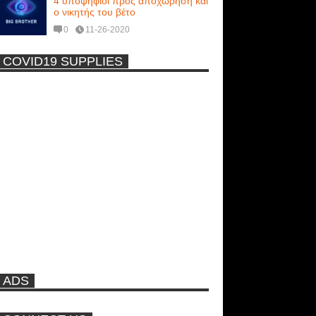
4 υποψήφιοι προς αποχώρηση και
ο νικητής του βέτο
0
11-26-2020
COVID19 SUPPLIES
-
Η Εύα Λάσκαρη Γυμνή Στο
Θέατρο (photos) +18
Μοναδικές Φωτό: Όταν η Άντζελα
Γκερέκου πόζαρε ολόγυμνη και
καυτή!!! [+18]
Πρωτότυπο σκάφος με θέα τον
βυθό (Video)
ADS
Ρωσίδες με μπικίνι πλακώθηκαν
στις σφαλιάρες έξω από την