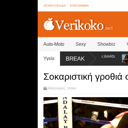
ΑΡΧΙΚΗ ΣΕΛΙΔΑ
ΕΠΙΚΟΙΝΩΝΙΑ
Auto-Moto
Sexy
Showbiz
er - Συνεννοήσεις για ψηφοφορίες από την ομάδα της Σοφίας Δανέζη
Η Ε
BREAK
Υγεία
στ
Σοκαριστική γροθιά 
Αθλητισμός
,
Video