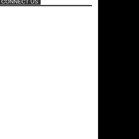
CONNECT US
πισίνα
ΑΘΗΝΑ ΩΝΑΣΗ: Στη Βραζιλία
γράφουν ότι δεν θα περπατήσει
ποτέ ξανά!
Νέα ταινία της "Sirina" με
πρωταγωνίστρια τη Τζούλια...