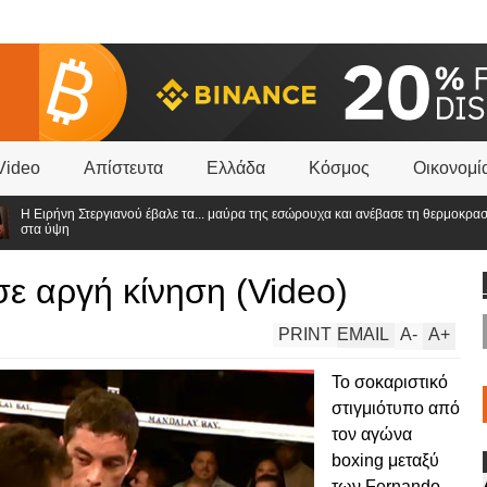
Video
Απίστευτα
Ελλάδα
Κόσμος
Οικονομί
ιρήνη Στεργιανού έβαλε τα... μαύρα της εσώρουχα και ανέβασε τη θερμοκρασία
α ύψη
σε αργή κίνηση (Video)
PRINT
EMAIL
A
-
A
+
Το σοκαριστικό
στιγμιότυπο από
τον αγώνα
boxing μεταξύ
των Fernando