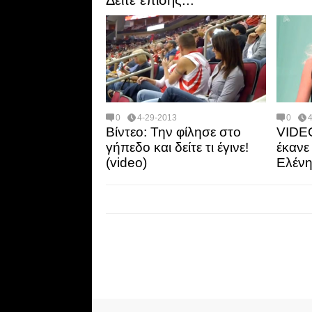
Δείτε επίσης...
0
4-29-2013
0
Βίντεο: Την φίλησε στο
VIDEO
γήπεδο και δείτε τι έγινε!
έκανε
(video)
Ελένη