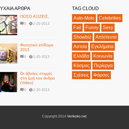
ΥΧΑΙΑ ΑΡΘΡΑ
TAG CLOUD
ΠΟΣΟ ΑΞΙΖΕΙΣ;
Auto-Moto
Celebrities
0
2-20-2013
Fail
Funny
Sexy
Showbiz
Απίστευτα
Φοιτητικό επίδομα
Αστεία
Εγκλήματα
2013
Ελλάδα
Κοινωνία
0
2-20-2013
Κόσμος
Περίεργα
Οι άβολες στιγμές
Σχέσεις
Φάρσες
στη ζωή του άνδρα
(Video)
0
2-20-2013
Copyright 2014
Verikoko.net
.