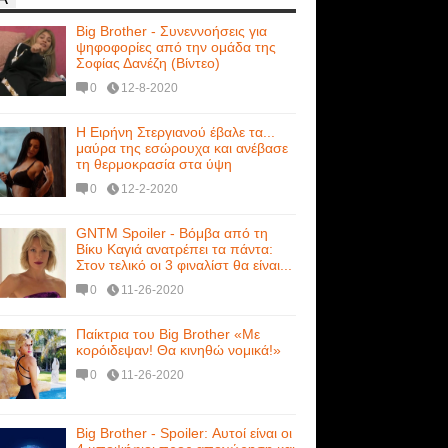
Big Brother - Συνεννοήσεις για
ψηφοφορίες από την ομάδα της
Σοφίας Δανέζη (Βίντεο)
0
12-8-2020
Η Ειρήνη Στεργιανού έβαλε τα...
μαύρα της εσώρουχα και ανέβασε
τη θερμοκρασία στα ύψη
0
12-2-2020
GNTM Spoiler - Βόμβα από τη
Βίκυ Καγιά ανατρέπει τα πάντα:
Στον τελικό οι 3 φιναλίστ θα είναι...
0
11-26-2020
Παίκτρια του Big Brother «Με
κορόιδεψαν! Θα κινηθώ νομικά!»
0
11-26-2020
Big Brother - Spoiler: Αυτοί είναι οι