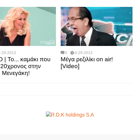
4-29-2013
0
4-29-2013
 | Το... καμάκι που
Μέγα ρεζιλίκι οn air!
 20χρονος στην
[Video]
 Μενεγάκη!