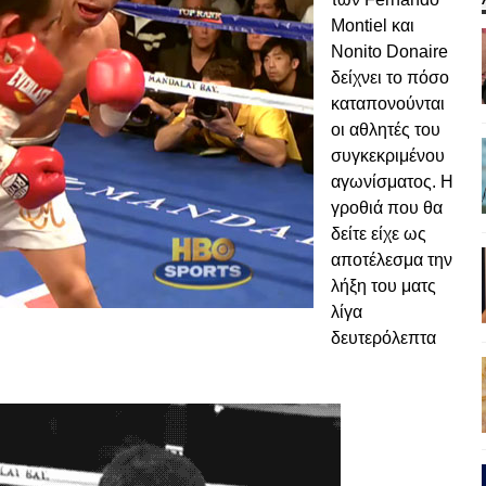
Montiel και
Nonito Donaire
δείχνει το πόσο
καταπονούνται
οι αθλητές του
συγκεκριμένου
αγωνίσματος. Η
γροθιά που θα
δείτε είχε ως
αποτέλεσμα την
λήξη του ματς
λίγα
δευτερόλεπτα