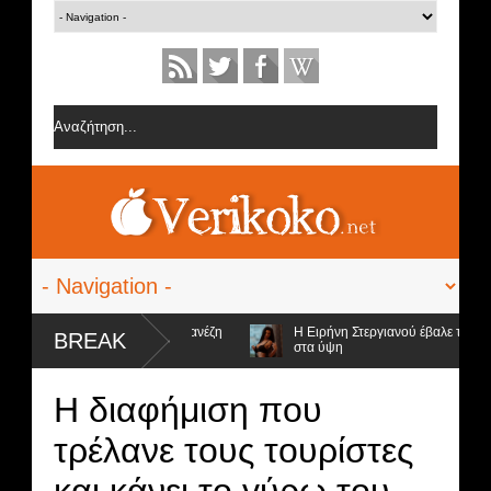
ς από την ομάδα της Σοφίας Δανέζη
Η Ειρήνη Στεργιανού έβαλε τα... μα
BREAK
στα ύψη
οψήφιοι προς αποχώρηση και ο νικητής
Η διαφήμιση που
τρέλανε τους τουρίστες