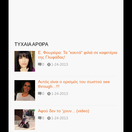
ΤΥΧΑΙΑ ΑΡΘΡΑ
Ε. Φουρέιρα: Τα "καυτά" φιλιά σε καφετέρια
της Γλυφάδας!
0
1-24-2013
Αυτός είναι ο ορισμός του σωστού see
through...!!!
0
1-24-2013
Αφού δεν το ’χουν... (video)
0
1-24-2013