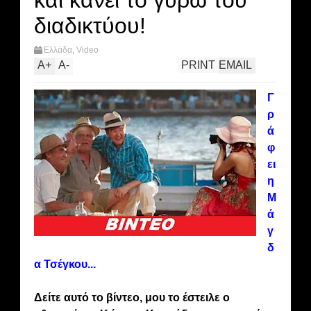
και κάνει το γύρω του
διαδικτύου!
Ελλάδα
,
Video
A
+
A
-
PRINT
EMAIL
Γ
ρ
ά
φ
ει
η
Μ
ά
γ
δ
α Τσέγκου...
Δείτε αυτό το βίντεο, μου το έστειλε ο