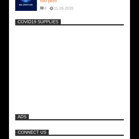
του βέτο
0
11-26-2020
COVID19 SUPPLIES
-
ADS
CONNECT US