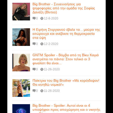
Big Brother - Συνεννοήσεις για
ψηφοφορίες από την ομάδα της Σοφίας
Δανέζη (Βίντεο)
0
12-8-2020
Η Ειρήνη Στεργιανού έβαλε τα... μαύρα της
εσώρουχα και ανέβασε τη θερμοκρασία
στα ύψη
0
12-2-2020
GNTM Spoiler - Βόμβα από τη Βίκυ Καγιά
ανατρέπει τα πάντα: Στον τελικό οι 3
φιναλίστ θα είναι...
0
11-26-2020
Παίκτρια του Big Brother «Με κορόιδεψαν!
Θα κινηθώ νομικά!»
0
11-26-2020
Big Brother - Spoiler: Αυτοί είναι οι 4
υποψήφιοι προς αποχώρηση και ο νικητής