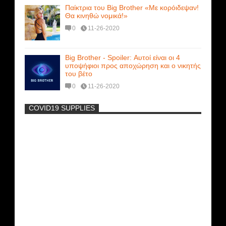
Παίκτρια του Big Brother «Με κορόιδεψαν!
Θα κινηθώ νομικά!»
0
11-26-2020
Big Brother - Spoiler: Αυτοί είναι οι 4
υποψήφιοι προς αποχώρηση και ο νικητής
του βέτο
0
11-26-2020
COVID19 SUPPLIES
-
Η Εύα Λάσκαρη Γυμνή Στο Θέατρο
(photos) +18
Μοναδικές Φωτό: Όταν η Άντζελα
Γκερέκου πόζαρε ολόγυμνη και καυτή!!!
[+18]
Ρωσίδες με μπικίνι πλακώθηκαν στις