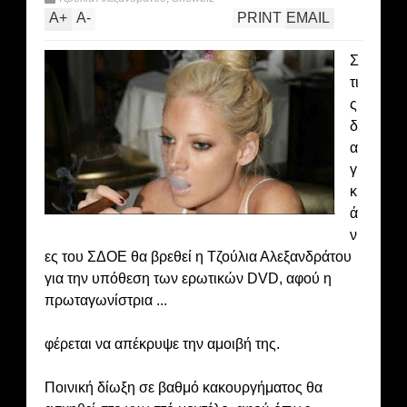
A
+
A
-
PRINT
EMAIL
Σ
τι
ς
δ
α
γ
κ
ά
ν
ες του ΣΔΟΕ θα βρεθεί η Τζούλια Αλεξανδράτου
για την υπόθεση των ερωτικών DVD, αφού η
πρωταγωνίστρια ...
φέρεται να απέκρυψε την αμοιβή της.
Ποινική δίωξη σε βαθμό κακουργήματος θα