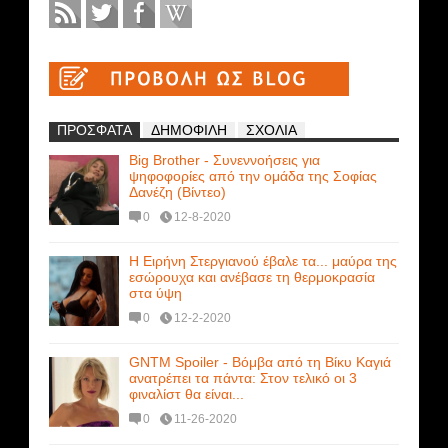
ΠΡΟΣΦΑΤΑ
ΔΗΜΟΦΙΛΗ
ΣΧΟΛΙΑ
Big Brother - Συνεννοήσεις για
ψηφοφορίες από την ομάδα της Σοφίας
Δανέζη (Βίντεο)
0
12-8-2020
Η Ειρήνη Στεργιανού έβαλε τα... μαύρα της
εσώρουχα και ανέβασε τη θερμοκρασία
στα ύψη
0
12-2-2020
GNTM Spoiler - Βόμβα από τη Βίκυ Καγιά
ανατρέπει τα πάντα: Στον τελικό οι 3
φιναλίστ θα είναι...
0
11-26-2020