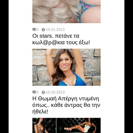
0
10-21-2013
Οι stars, πετάνε τα
κωλ@ρ@κια τους έξω!
0
10-20-2013
Η Θωμαή Απέργη ντυμένη
όπως.. κάθε άντρας θα την
ήθελε!