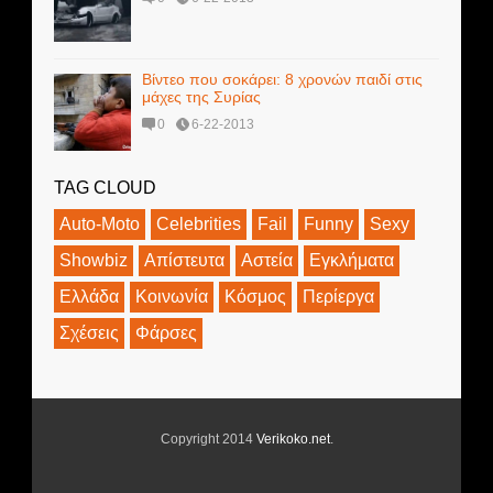
Βίντεο που σοκάρει: 8 χρονών παιδί στις
μάχες της Συρίας
0
6-22-2013
TAG CLOUD
Auto-Moto
Celebrities
Fail
Funny
Sexy
Showbiz
Απίστευτα
Αστεία
Εγκλήματα
Ελλάδα
Κοινωνία
Κόσμος
Περίεργα
Σχέσεις
Φάρσες
Copyright 2014
Verikoko.net
.