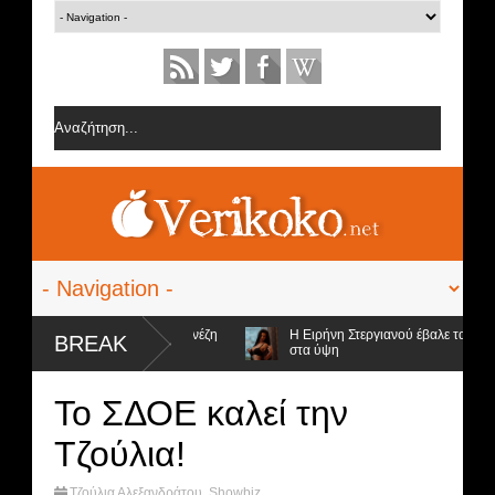
 από την ομάδα της Σοφίας Δανέζη
Η Ειρήνη Στεργιανού έβαλε τα... μαύ
BREAK
στα ύψη
ψήφιοι προς αποχώρηση και ο νικητής
To ΣΔΟΕ καλεί την
Τζούλια!
Τζούλια Αλεξανδράτου
,
Showbiz