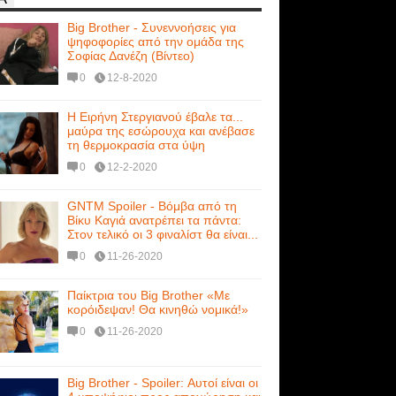
Big Brother - Συνεννοήσεις για
ψηφοφορίες από την ομάδα της
Σοφίας Δανέζη (Βίντεο)
0
12-8-2020
Η Ειρήνη Στεργιανού έβαλε τα...
μαύρα της εσώρουχα και ανέβασε
τη θερμοκρασία στα ύψη
0
12-2-2020
GNTM Spoiler - Βόμβα από τη
Βίκυ Καγιά ανατρέπει τα πάντα:
Στον τελικό οι 3 φιναλίστ θα είναι...
0
11-26-2020
Παίκτρια του Big Brother «Με
κορόιδεψαν! Θα κινηθώ νομικά!»
0
11-26-2020
Big Brother - Spoiler: Αυτοί είναι οι