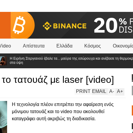
Video
Απίστευτα
Ελλάδα
Κόσμος
Οικονομί
Η Ειρήνη Στεργιανού έβαλε τα... μαύρα της εσώρουχα και ανέβασε τη θερμοκρασία
στα ύψη
 το τατουάζ με laser [video]
PRINT
EMAIL
A
-
A
+
Η τεχνολογία πλέον επιτρέπει την αφαίρεση ενός
μόνιμου τατουάζ και το video που ακολουθεί
καταγράφει αυτή ακριβώς τη διαδικασία.