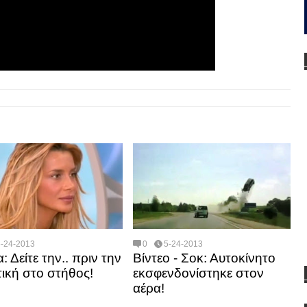
5-24-2013
0
5-24-2013
 Δείτε την.. πριν την
Βίντεο - Σοκ: Αυτοκίνητο
ική στο στήθος!
εκσφενδονίστηκε στον
αέρα!