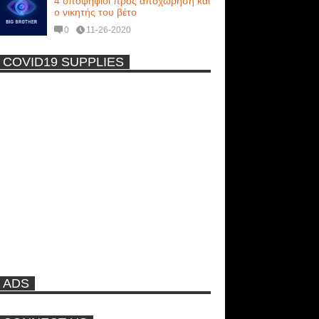
4 υποψήφιοι προς αποχώρηση και
ο νικητής του βέτο
0
11-26-2020
COVID19 SUPPLIES
-
Η Εύα Λάσκαρη Γυμνή Στο
Θέατρο (photos) +18
Μοναδικές Φωτό: Όταν η Άντζελα
Γκερέκου πόζαρε ολόγυμνη και
καυτή!!! [+18]
Νέα ταινία της "Sirina" με
πρωταγωνίστρια τη Τζούλια...
ADS
Πρωτότυπο σκάφος με θέα τον
βυθό (Video)