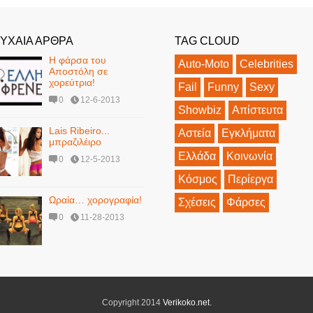
ΥΧΑΙΑ ΑΡΘΡΑ
TAG CLOUD
Η φάρσα του
Auto-Moto
Celebrities
Αποστόλη σε
χορεύτρια!
Fail
Funny
Sexy
0
12-6-2013
Showbiz
Απίστευτα
Lais Ribeiro...
Αστεία
Εγκλήματα
μπραζιλέιρο
Ελλάδα
Κοινωνία
0
12-5-2013
Κόσμος
Περίεργα
Ωραία… χορογραφία!
Σχέσεις
Φάρσες
0
11-28-2013
Copyright 2014
Verikoko.net
.