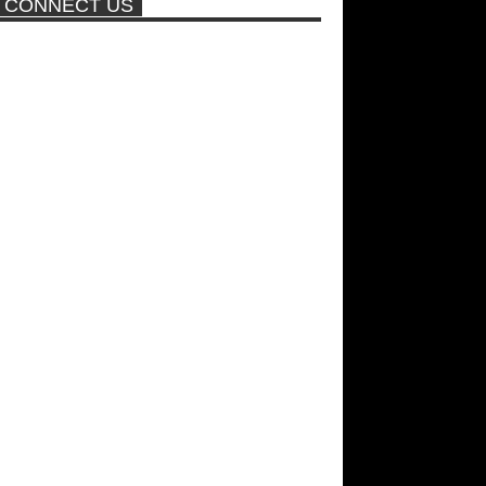
CONNECT US
Ρωσίδες με μπικίνι πλακώθηκαν
στις σφαλιάρες έξω από την
πισίνα
ΑΘΗΝΑ ΩΝΑΣΗ: Στη Βραζιλία
γράφουν ότι δεν θα περπατήσει
ποτέ ξανά!