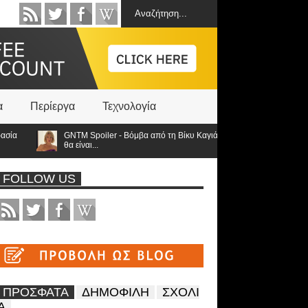
α
Περίεργα
Τεχνολογία
GNTM Spoiler - Βόμβα από τη Βίκυ Καγιά ανατρέπει τα πάντα: Στον τελι
θα είναι...
FOLLOW US
ΠΡΟΣΦΑΤΑ
ΔΗΜΟΦΙΛΗ
ΣΧΟΛΙ
Α