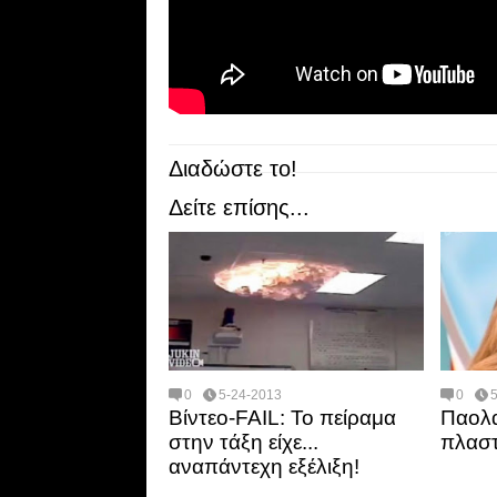
Διαδώστε το!
Δείτε επίσης...
0
5-24-2013
0
Βίντεο-FAIL: Το πείραμα
Παολα:
στην τάξη είχε...
πλαστ
αναπάντεχη εξέλιξη!