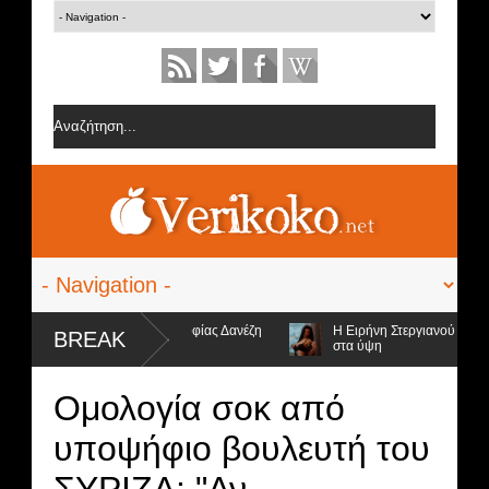
φορίες από την ομάδα της Σοφίας Δανέζη
Η Ειρήνη Στεργιανού έβαλε τα.
BREAK
στα ύψη
ι 4 υποψήφιοι προς αποχώρηση και ο νικητής
Ομολογία σοκ από
υποψήφιο βουλευτή του