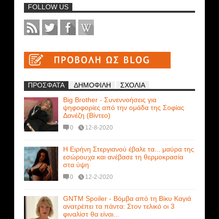
FOLLOW US
ΠΡΟΣΦΑΤΑ
ΔΗΜΟΦΙΛΗ
ΣΧΟΛΙΑ
Big Brother - Συνεννοήσεις για
ψηφοφορίες από την ομάδα της Σοφίας
Δανέζη (Βίντεο)
0
12-8-2020
Η Ειρήνη Στεργιανού έβαλε τα... μαύρα της
εσώρουχα και ανέβασε τη θερμοκρασία
στα ύψη
0
12-2-2020
GNTM Spoiler - Βόμβα από τη Βίκυ Καγιά
ανατρέπει τα πάντα: Στον τελικό οι 3
φιναλίστ θα είναι...