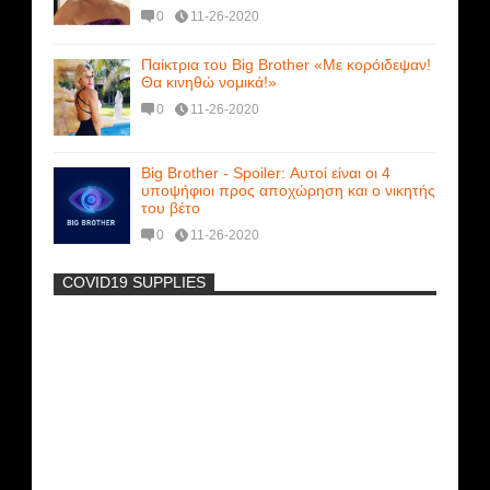
0
11-26-2020
Παίκτρια του Big Brother «Με κορόιδεψαν!
Θα κινηθώ νομικά!»
0
11-26-2020
Big Brother - Spoiler: Αυτοί είναι οι 4
υποψήφιοι προς αποχώρηση και ο νικητής
του βέτο
0
11-26-2020
COVID19 SUPPLIES
-
Η Εύα Λάσκαρη Γυμνή Στο Θέατρο
(photos) +18
Μοναδικές Φωτό: Όταν η Άντζελα
Γκερέκου πόζαρε ολόγυμνη και καυτή!!!
[+18]