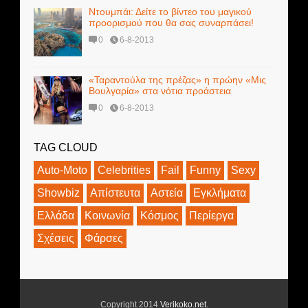
Ντουμπάι: Δείτε το βίντεο του μαγικού
προορισμού που θα σας συναρπάσει!
0
6-8-2013
«Ταραντούλα της πρέζας» η πρώην «Μις
Βουλγαρία» στα νότια προάστεια
0
6-8-2013
TAG CLOUD
Auto-Moto
Celebrities
Fail
Funny
Sexy
Showbiz
Απίστευτα
Αστεία
Εγκλήματα
Ελλάδα
Κοινωνία
Κόσμος
Περίεργα
Σχέσεις
Φάρσες
Copyright 2014
Verikoko.net
.