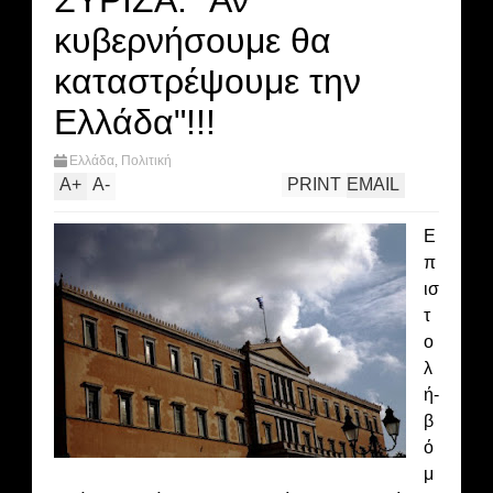
ΣΥΡΙΖΑ: "Αν
κυβερνήσουμε θα
καταστρέψουμε την
Ελλάδα"!!!
Ελλάδα
,
Πολιτική
A
+
A
-
PRINT
EMAIL
Ε
π
ισ
τ
ο
λ
ή-
β
ό
μ