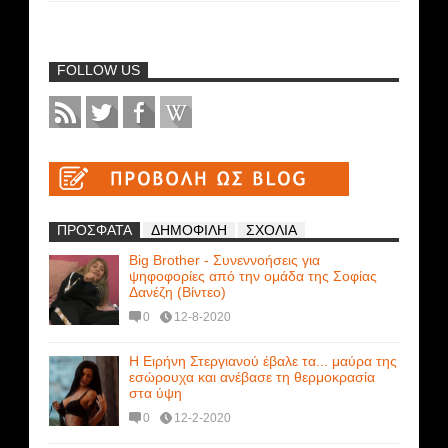
FOLLOW US
ΠΡΟΣΦΑΤΑ
ΔΗΜΟΦΙΛΗ
ΣΧΟΛΙΑ
Big Brother - Συνεννοήσεις για
ψηφοφορίες από την ομάδα της Σοφίας
Δανέζη (Βίντεο)
0
12-8-2020
Η Ειρήνη Στεργιανού έβαλε τα... μαύρα της
εσώρουχα και ανέβασε τη θερμοκρασία
στα ύψη
0
12-2-2020