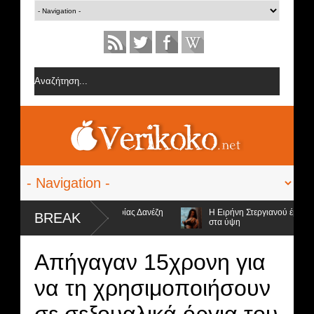
φορίες από την ομάδα της Σοφίας Δανέζη
Η Ειρήνη Στεργιανού έβαλε τα.
BREAK
στα ύψη
 4 υποψήφιοι προς αποχώρηση και ο νικητής
Απήγαγαν 15χρονη για
να τη χρησιμοποιήσουν