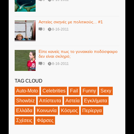
Αστείες σκηνές με πολιτικούς... #1
0
8-16-2011
Είπε κανείς πως το γυναικείο ποδόσφαιρο
δεν είναι σκληρό;
0
8-16-2011
TAG CLOUD
Auto-Moto
Celebrities
Fail
Funny
Sexy
Showbiz
Απίστευτα
Αστεία
Εγκλήματα
Ελλάδα
Κοινωνία
Κόσμος
Περίεργα
Σχέσεις
Φάρσες