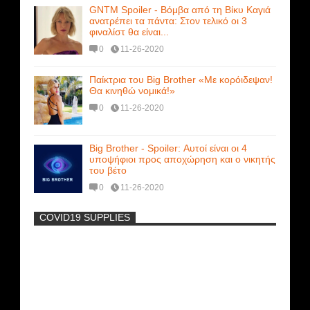
GNTM Spoiler - Βόμβα από τη Βίκυ Καγιά
ανατρέπει τα πάντα: Στον τελικό οι 3
φιναλίστ θα είναι...
0
11-26-2020
Παίκτρια του Big Brother «Με κορόιδεψαν!
Θα κινηθώ νομικά!»
0
11-26-2020
Big Brother - Spoiler: Αυτοί είναι οι 4
υποψήφιοι προς αποχώρηση και ο νικητής
του βέτο
0
11-26-2020
COVID19 SUPPLIES
-
Η Εύα Λάσκαρη Γυμνή Στο Θέατρο
(photos) +18
Πρωτότυπο σκάφος με θέα τον βυθό