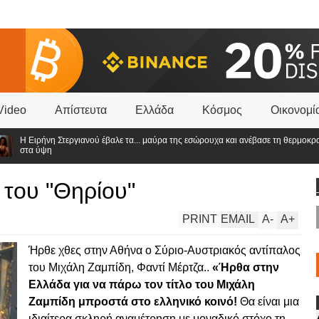
Video
Απίστευτα
Ελλάδα
Κόσμος
Οικονομί
Η Ειρήνη Στεργιανού έβαλε τα... μαύρα της εσώρουχα και ανέβασε τη θερμοκρασία
στα ύψη
 του "Θηρίου"
PRINT
EMAIL
A
-
A
+
Ήρθε χθες στην Αθήνα ο Σύριο-Αυστριακός αντίπαλος
του Μιχάλη Ζαμπίδη, Φαντί Μέρτζα..
«Ήρθα στην
Ελλάδα για να πάρω τον τίτλο του Μιχάλη
Ζαμπίδη μπροστά στο ελληνικό κοινό!
Θα είναι μια
ιδιαίτερα σκληρή αναμέτρηση με μοναδικό στόχο τη