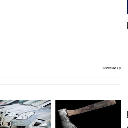
trelokouneli.gr