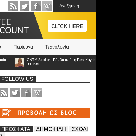
α
Περίεργα
Τεχνολογία
GNTM Spoiler - Βόμβα από τη Βίκυ Καγιά ανατρέπει τα πάντα: Στον τελι
θα είναι...
FOLLOW US
ΠΡΟΣΦΑΤΑ
ΔΗΜΟΦΙΛΗ
ΣΧΟΛΙ
Α