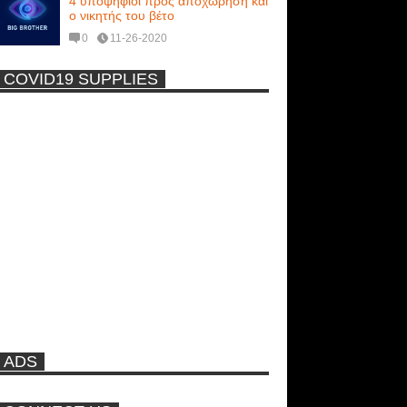
4 υποψήφιοι προς αποχώρηση και
ο νικητής του βέτο
0
11-26-2020
COVID19 SUPPLIES
-
Η Εύα Λάσκαρη Γυμνή Στο
Θέατρο (photos) +18
Μοναδικές Φωτό: Όταν η Άντζελα
Γκερέκου πόζαρε ολόγυμνη και
καυτή!!! [+18]
Πρωτότυπο σκάφος με θέα τον
βυθό (Video)
ADS
Ρωσίδες με μπικίνι πλακώθηκαν
στις σφαλιάρες έξω από την