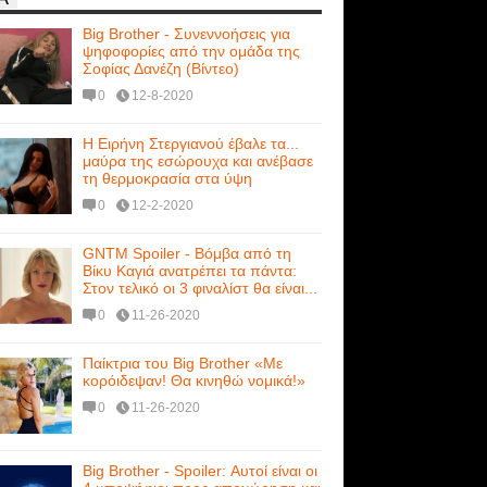
Big Brother - Συνεννοήσεις για
ψηφοφορίες από την ομάδα της
Σοφίας Δανέζη (Βίντεο)
0
12-8-2020
Η Ειρήνη Στεργιανού έβαλε τα...
μαύρα της εσώρουχα και ανέβασε
τη θερμοκρασία στα ύψη
0
12-2-2020
GNTM Spoiler - Βόμβα από τη
Βίκυ Καγιά ανατρέπει τα πάντα:
Στον τελικό οι 3 φιναλίστ θα είναι...
0
11-26-2020
Παίκτρια του Big Brother «Με
κορόιδεψαν! Θα κινηθώ νομικά!»
0
11-26-2020
Big Brother - Spoiler: Αυτοί είναι οι