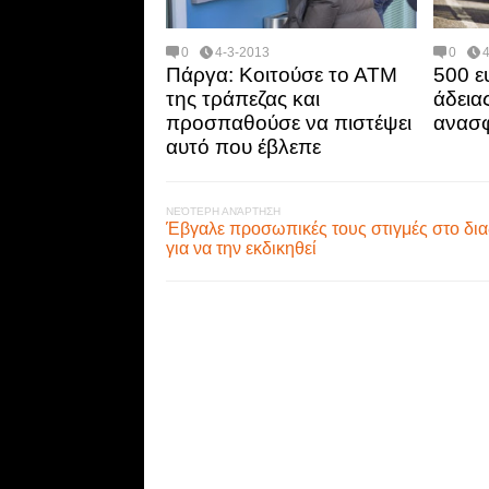
0
4-3-2013
0
Πάργα: Κοιτούσε το ΑΤΜ
500 ε
της τράπεζας και
άδειας
προσπαθούσε να πιστέψει
ανασφ
αυτό που έβλεπε
ΝΕΌΤΕΡΗ ΑΝΆΡΤΗΣΗ
Έβγαλε προσωπικές τους στιγμές στο δια
για να την εκδικηθεί