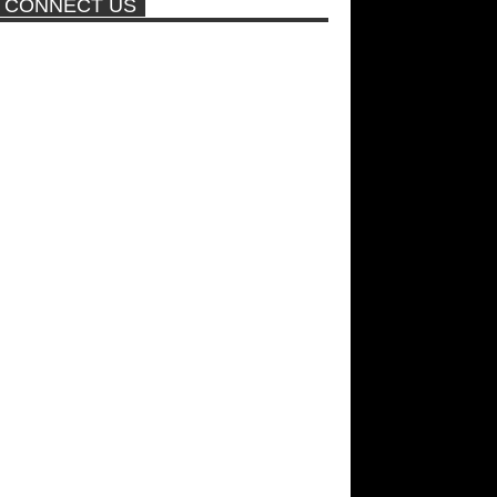
CONNECT US
πισίνα
Νέα ταινία της "Sirina" με
πρωταγωνίστρια τη Τζούλια...
ΑΘΗΝΑ ΩΝΑΣΗ: Στη Βραζιλία
γράφουν ότι δεν θα περπατήσει
ποτέ ξανά!