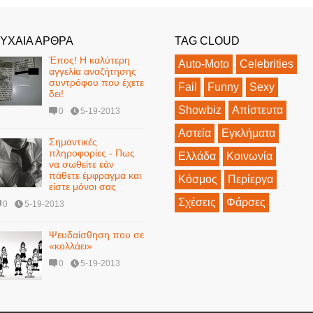
ΥΧΑΙΑ ΑΡΘΡΑ
TAG CLOUD
Έπος! Η καλύτερη
Auto-Moto
Celebrities
αγγελία αναζήτησης
συντρόφου που έχετε
Fail
Funny
Sexy
δει!
Showbiz
Απίστευτα
0
5-19-2013
Αστεία
Εγκλήματα
Σημαντικές
πληροφορίες - Πως
Ελλάδα
Κοινωνία
να σωθείτε εάν
πάθετε έμφραγμα και
Κόσμος
Περίεργα
είστε μόνοι σας
Σχέσεις
Φάρσες
0
5-19-2013
Ψευδαίσθηση που σε
«κολλάει»
0
5-19-2013