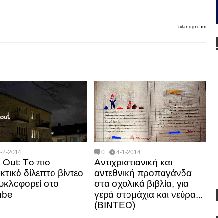
tvlandgr.com
4-2-2014
0
4-1-2014
s Out: Tο πιο
Αντιχριστιανική και
κτικό δίλεπτο βίντεο
αντεθνική προπαγάνδα
υκλοφορεί στο
στα σχολικά βιβλία, για
ube
γερά στομάχια και νεύρα...
(ΒΙΝΤΕΟ)