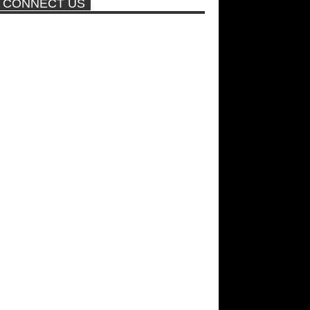
CONNECT US
πισίνα
Νέα ταινία της "Sirina" με
πρωταγωνίστρια τη Τζούλια...
ΑΘΗΝΑ ΩΝΑΣΗ: Στη Βραζιλία
γράφουν ότι δεν θα περπατήσει
ποτέ ξανά!