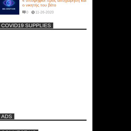
4 υποψήφιοι προς αποχώρηση και
ο νικητής του βέτο
0
11-26-2020
COVID19 SUPPLIES
-
Η Εύα Λάσκαρη Γυμνή Στο
Θέατρο (photos) +18
Μοναδικές Φωτό: Όταν η Άντζελα
Γκερέκου πόζαρε ολόγυμνη και
καυτή!!! [+18]
Πρωτότυπο σκάφος με θέα τον
βυθό (Video)
ADS
Ρωσίδες με μπικίνι πλακώθηκαν
στις σφαλιάρες έξω από την