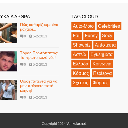
ΥΧΑΙΑ ΑΡΘΡΑ
TAG CLOUD
Πώς καθαρίζουμε ένα
Auto-Moto
Celebrities
μαχαίρι...
Fail
Funny
Sexy
0
5-2-2013
Showbiz
Απίστευτα
Tόμας Πρωτόπαπας:
Αστεία
Εγκλήματα
Το πρώτο καλό νέο!
Ελλάδα
Κοινωνία
0
5-2-2013
Κόσμος
Περίεργα
Θεϊκή πατέντα για να
Σχέσεις
Φάρσες
μην παίρνετε ποτέ
κλήση!
0
5-2-2013
Copyright 2014
Verikoko.net
.