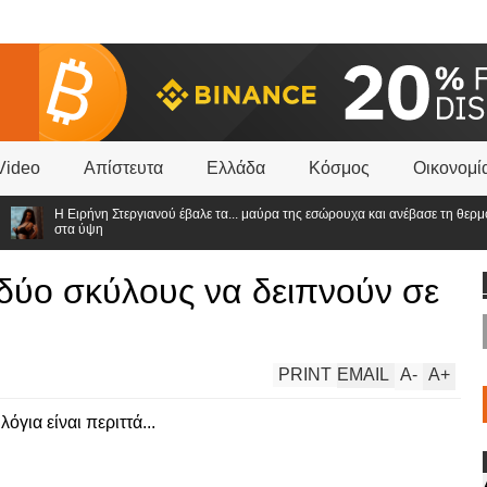
Video
Απίστευτα
Ελλάδα
Κόσμος
Οικονομί
Η Ειρήνη Στεργιανού έβαλε τα... μαύρα της εσώρουχα και ανέβασε τη θερμοκρα
στα ύψη
 δύο σκύλους να δειπνούν σε
PRINT
EMAIL
A
-
A
+
λόγια είναι περιττά...