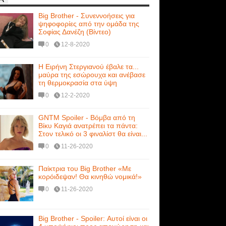
Big Brother - Συνεννοήσεις για
ψηφοφορίες από την ομάδα της
Σοφίας Δανέζη (Βίντεο)
0
12-8-2020
Η Ειρήνη Στεργιανού έβαλε τα...
μαύρα της εσώρουχα και ανέβασε
τη θερμοκρασία στα ύψη
0
12-2-2020
GNTM Spoiler - Βόμβα από τη
Βίκυ Καγιά ανατρέπει τα πάντα:
Στον τελικό οι 3 φιναλίστ θα είναι...
0
11-26-2020
Παίκτρια του Big Brother «Με
κορόιδεψαν! Θα κινηθώ νομικά!»
0
11-26-2020
Big Brother - Spoiler: Αυτοί είναι οι