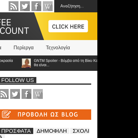
α
Περίεργα
Τεχνολογία
σία
GNTM Spoiler - Βόμβα από τη Βίκυ Καγιά ανατρέπει τα πάντα: Στον τ
θα είναι...
FOLLOW US
ΠΡΟΣΦΑΤΑ
ΔΗΜΟΦΙΛΗ
ΣΧΟΛΙ
Α