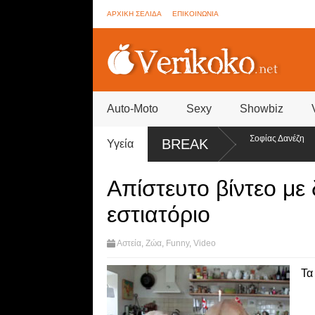
ΑΡΧΙΚΗ ΣΕΛΙΔΑ
ΕΠΙΚΟΙΝΩΝΙΑ
Auto-Moto
Sexy
Showbiz
ig Brother - Συνεννοήσεις για ψηφοφορίες από την ομάδα της Σοφίας Δανέζη
BREAK
Υγεία
ίντεο)
Απίστευτο βίντεο με
εστιατόριο
Αστεία
,
Ζώα
,
Funny
,
Video
Τα 