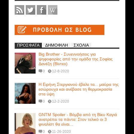
ΠΡΟΣΦΑΤΑ
ΔΗΜΟΦΙΛΗ
ΣΧΟΛΙΑ
Big Brother - Συνεννοήσεις για
ψηφοφορίες από την ομάδα της Σοφίας
Δανέζη (Βίντεο)
0
12-8-2020
Η Ειρήνη Στεργιανού έβαλε τα... μαύρα της
εσώρουχα και ανέβασε τη θερμοκρασία
στα ύψη
0
12-2-2020
GNTM Spoiler - Βόμβα από τη Βίκυ Καγιά
ανατρέπει τα πάντα: Στον τελικό οι 3
φιναλίστ θα είναι...
0
11-26-2020