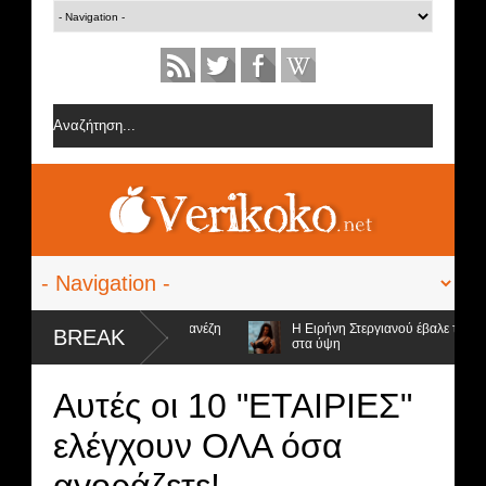
 από την ομάδα της Σοφίας Δανέζη
Η Ειρήνη Στεργιανού έβαλε τα... μαύ
BREAK
στα ύψη
ψήφιοι προς αποχώρηση και ο νικητής
Αυτές οι 10 "ΕΤΑΙΡΙΕΣ"
ελέγχουν ΟΛΑ όσα