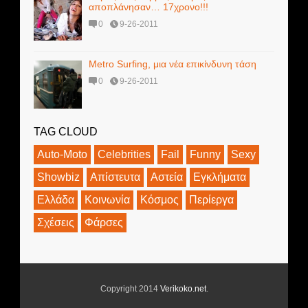
αποπλάνησαν… 17χρονο!!!
0
9-26-2011
Metro Surfing, μια νέα επικίνδυνη τάση
0
9-26-2011
TAG CLOUD
Auto-Moto
Celebrities
Fail
Funny
Sexy
Showbiz
Απίστευτα
Αστεία
Εγκλήματα
Ελλάδα
Κοινωνία
Κόσμος
Περίεργα
Σχέσεις
Φάρσες
Copyright 2014
Verikoko.net
.