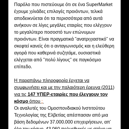
Παρόλο που πιστεύουμε ότι σε ένα SuperMarket
έχουμε χιλιάδες επιλογές προιόντων, τελικά
αποδεικνύεται ότι τα περισσότερα από αυτά
ανήκουν σε λίγες μεγάλες εταιρίες που ελέγχουν
το μεγαλύτερο ποσοστό των επώνυμων
προιόντων. Είναι πραγματικά "ανατριχιαστικό" να
σκεφτεί κανείς ότι ο ανταγωνισμός και η ελεύθερη
αγορά που καθερινά συζητάμε, ουσιαστικά
ελέγχεται από "πολύ λίγους" σε παγκόσμιο
επίπεδο.
Η παραπάνω πληροφορία έρχεται να
συμφωνήσει και με την παλαιότερη έρευνα (2011)
για τις
147 ΥΠΕΡ-εταιρίες που έλεγχουν τον
κόσμο
όπου
:
Οι αναλυτές του Ομοσπονδιακού Ινστιτούτου
Τεχνολογίας της Ελβετίας απέσπασαν από μια
βάση δεδομένων 37.000.000 επιχειρήσεων, απ'
όλο τον κόσμο, 43.060 πολυεθνικές με στόχο να