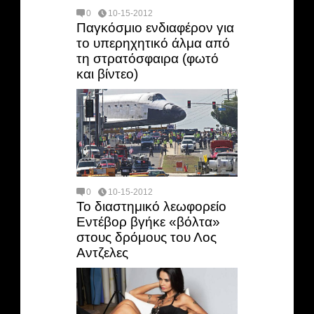
0
10-15-2012
Παγκόσμιο ενδιαφέρον για
το υπερηχητικό άλμα από
τη στρατόσφαιρα (φωτό
και βίντεο)
0
10-15-2012
Το διαστημικό λεωφορείο
Εντέβορ βγήκε «βόλτα»
στους δρόμους του Λος
Αντζελες