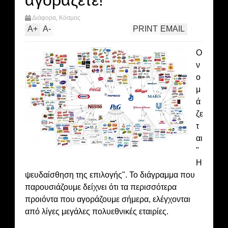
αγοράζετε!
Διάφορα
,
Κόσμος
A
+
A
-
PRINT
EMAIL
Ο
ν
ο
μ
ά
ζε
τ
αι
"
Η
ψευδαίσθηση της επιλογής". Το διάγραμμα που
παρουσιάζουμε δείχνει ότι τα περισσότερα
προιόντα που αγοράζουμε σήμερα, ελέγχονται
από λίγες μεγάλες πολυεθνικές εταιρίες.