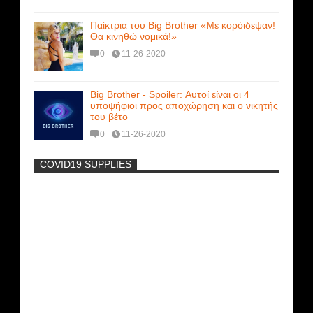
Παίκτρια του Big Brother «Με κορόιδεψαν!
Θα κινηθώ νομικά!»
0
11-26-2020
Big Brother - Spoiler: Αυτοί είναι οι 4
υποψήφιοι προς αποχώρηση και ο νικητής
του βέτο
0
11-26-2020
COVID19 SUPPLIES
-
Η Εύα Λάσκαρη Γυμνή Στο Θέατρο
(photos) +18
Μοναδικές Φωτό: Όταν η Άντζελα
Γκερέκου πόζαρε ολόγυμνη και καυτή!!!
[+18]